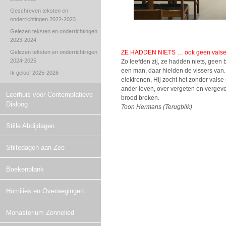
Geschreven teksten en
onderrichtingen 2022-2023
Gelezen teksten en onderrichtingen
2023-2024
ZE HADDEN NIETS … ook geen valse 
Gelezen teksten en onderrichtingen
2024-2025
Zo leefden zij, ze hadden niets, geen 
een man, daar hielden de vissers van. H
Ik geloof 2025-2026
elektronen, Hij zocht het zonder valse s
ander leven, over vergeten en vergev
Leerhuis voor Contemplatieve
brood breken.
Dialoog
Toon Hermans (Terugblik)
Stille Abdijdagen
Stiltedagen aan Zee
Boekenplank
Homilies en Overwegingen
Monasterium Zonnelied