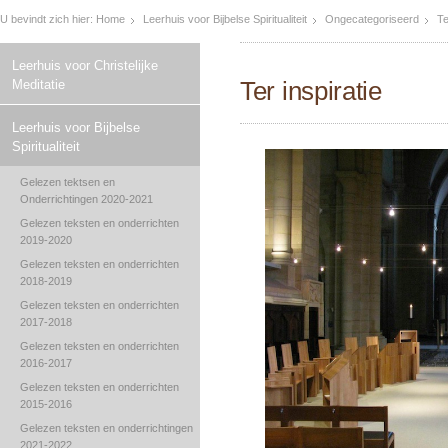
U bevindt zich hier:
Home
Leerhuis voor Bijbelse Spiritualiteit
Ongecategoriseerd
Te
Leerhuis voor Christelijke
Ter inspiratie
Meditatie
Leerhuis voor Bijbelse
Spiritualiteit
Gelezen tektsen en
Onderrichtingen 2020-2021
Gelezen teksten en onderrichten
2019-2020
Gelezen teksten en onderrichten
2018-2019
Gelezen teksten en onderrichten
2017-2018
Gelezen teksten en onderrichten
2016-2017
Gelezen teksten en onderrichten
2015-2016
Gelezen teksten en onderrichtingen
2021-2022