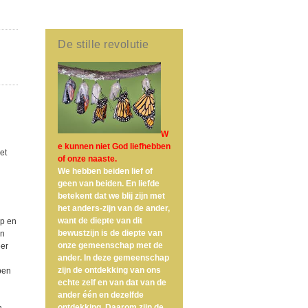
De stille revolutie
W
e kunnen niet God liefhebben
et
of onze naaste.
We hebben beiden lief of
geen van beiden. En liefde
betekent dat we blij zijn met
het anders-zijn van de ander,
want de diepte van dit
ap en
bewustzijn is de diepte van
en
onze gemeenschap met de
eer
ander. In deze gemeenschap
zijn de ontdekking van ons
pen
echte zelf en van dat van de
ander één en dezelfde
ontdekking. Daarom zijn de