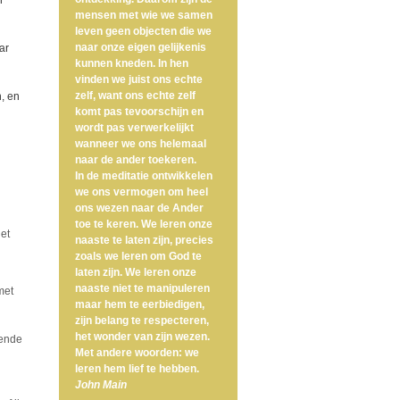
n
mensen met wie we samen
leven geen objecten die we
naar onze eigen gelijkenis
ar
kunnen kneden. In hen
vinden we juist ons echte
zelf, want ons echte zelf
, en
komt pas tevoorschijn en
wordt pas verwerkelijkt
wanneer we ons helemaal
naar de ander toekeren.
In de meditatie ontwikkelen
we ons vermogen om heel
ons wezen naar de Ander
toe te keren. We leren onze
Het
naaste te laten zijn, precies
zoals we leren om God te
laten zijn. We leren onze
naaste niet te manipuleren
met
maar hem te eerbiedigen,
zijn belang te respecteren,
het wonder van zijn wezen.
oende
Met andere woorden: we
leren hem lief te hebben.
John Main