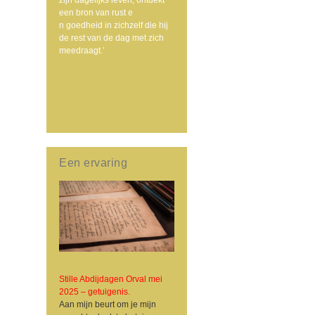
een bron van rust e
n goedheid in zichzelf die hij
de rest van de dag met zich
meedraagt.’
Een ervaring
Stille Abdijdagen Orval mei
2025 – getuigenis.
Aan mijn beurt om je mijn