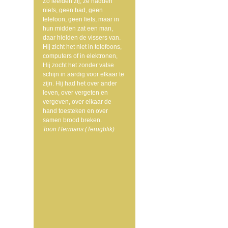
Zo leefden zij, ze hadden
niets, geen bad, geen
telefoon, geen fiets, maar in
hun midden zat een man,
daar hielden de vissers van.
Hij zicht het niet in telefoons,
computers of in elektronen,
Hij zocht het zonder valse
schijn in aardig voor elkaar te
zijn. Hij had het over ander
leven, over vergeten en
vergeven, over elkaar de
hand toesteken en over
samen brood breken.
Toon Hermans (Terugblik)