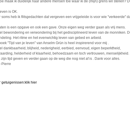
oe maak ik duidelijk naar andere mensen toe waar ik de (mijn) grens wil stellen? Du
even is OK.
 soms heb ik flitsgedachten dat vergeven een vrijgeleide is voor wie "verkeerde" 
aten is een opgave en ook een gave. Onze eigen weg verder gaan als vrij mens.
oel bewondering en verwondering bij het gedisciplineerd leven van de monniken. 
ndeling. Het ritme en het evenwichtig leven van gebed en arbeid.
boek "Tijd van je leven" van Anselm Grün is heel inspirerend voor mij .
oel dankbaarheid, blijheid, nederigheid, eerbied, eenvoud, eigen beperktheid,
aarding, helderheid of klaarheid, behoedzaam en toch vertrouwen, menselijkheid.
s zijn tijd geven en verder gaan op de weg die nog niet af is . Dank voor alles.
-Pierre
 getuigenissen:
klik hier