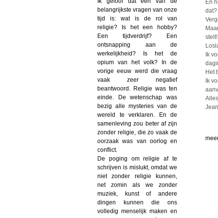
Ik geloof dat een van de
En h
belangrijkste vragen van onze
dat?
tijd is: wat is de rol van
Verg
religie? Is het een hobby?
Maar
Een tijdverdrijf? Een
stelt!
ontsnapping aan de
Losl
werkelijkheid? Is het de
Ik v
opium van het volk? In de
dagi
vorige eeuw werd die vraag
Het 
vaak zeer negatief
Ik v
beantwoord. Religie was ten
aanv
einde. De wetenschap was
Alle
bezig alle mysteries van de
Jean
wereld te verklaren. En de
samenleving zou beter af zijn
zonder religie, die zo vaak de
meer
oorzaak was van oorlog en
conflict.
De poging om religie af te
schrijven is mislukt, omdat we
niet zonder religie kunnen,
net zomin als we zonder
muziek, kunst of andere
dingen kunnen die ons
volledig menselijk maken en