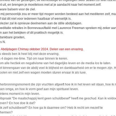
onheid van de gezangen, de eenvoudige en ingetogen sfeer stralen zo veel rust e
ht uit, en brengen je moeiteloos met al je aandacht naar het moment zelf.
ware balsem voor de ziel.
 mij persoonlijk zou er meer tijd mogen worden besteed aan het mediteren zelf, ma
f dat dit niet voor iedereen haalbaar of wenselijk is.
plezier zal ik opnieuw deelnemen aan de stille abdijdagen.
editatie retraites in Bonnevaux/Italië met Laurence Freeman spreken mij zeker aan
n aan het bekijken of dit praktisch mogelijk is.
dankbare groeten,
is N.
le Abdijdagen Chimay oktober 2024. Delen van een ervaring.
s steeds ben ik heel blij met deze ervaring.
 4 dagen me-time. Tijd om naar binnen te keren.
 om alle hectiek en negativisme van het dagelijks leven en de media los te laten.
het binnengaan van de abdij voel ik blijheid en dankbaarheid om er te mogen zijn. 
oolen en niet zelf een wagen moeten sturen ervaar ik als luxe.
herbronningsmoment die zijn vruchten afgeeft hoe ik in het leven wil staan, hoe ik 
en omga, en hoe ik vorm geef aan mijn spiritueel leven.
intens moment in mijn leven.
itspraak "De maatschappij kent geen schuldbesef" heeft me geschud. Kan ik vold
even? En hoe doe ik dat?
ik zelf schuldbesef? En hoe ga ik daarmee om? Heb ik recht om mezelf te
chermen?