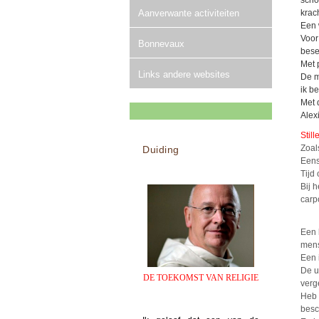
scho
Aanverwante activiteiten
krac
Een 
Voor
Bonnevaux
bese
Met 
Links andere websites
De m
ik be
Met 
Alex
Stil
Zoal
Duiding
Eens
Tijd
Bij 
carp
Een 
mens
Een 
De u
DE TOEKOMST VAN RELIGIE
verg
Heb 
bes