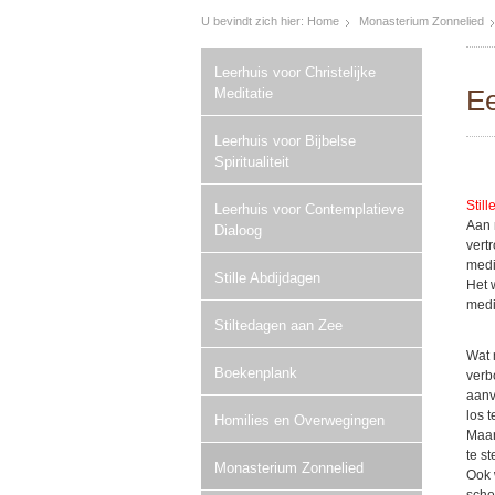
U bevindt zich hier:
Home
Monasterium Zonnelied
Leerhuis voor Christelijke
Ee
Meditatie
Leerhuis voor Bijbelse
Spiritualiteit
Stil
Leerhuis voor Contemplatieve
Aan 
Dialoog
vert
medi
Stille Abdijdagen
Het 
medi
Stiltedagen aan Zee
Wat 
Boekenplank
verb
aanv
los 
Homilies en Overwegingen
Maar
te s
Monasterium Zonnelied
Ook 