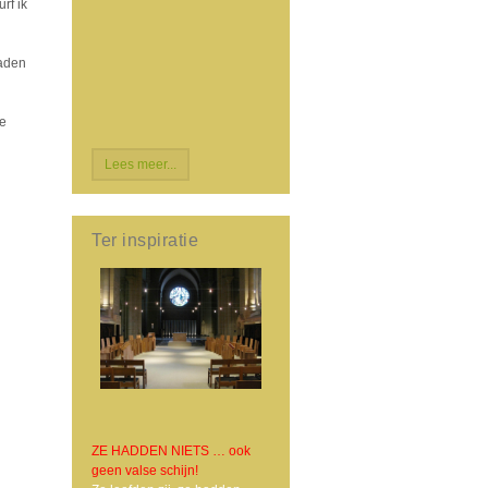
rf ik
daden
De
Lees meer...
Ter inspiratie
ZE HADDEN NIETS … ook
geen valse schijn!