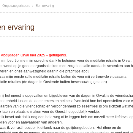
Ongecategoriseerd
Een ervaring
n ervaring
le Abdijdagen Orval mei 2025 – getuigenis.
mijn beurt om je mijn oprechte dank te betuigen voor de meditatie retraite in Orval,
rouwend op je goede organisatie kon men zorgeloos alle aandacht schenken aan h
teren en onze aanwezigheid daar in die prachtige abdij.
was mijn eerste stille meditatie retraite buiten de voor mij vertrouwde vipassana
tatie retraites (de dagen in Oostende buiten beschouwing gelaten).
mij het meest is opgevallen en bijgebleven van de dagen in Orval, is de vriendsch
ondenheid tussen de deelnemers en het besef versterkt hoe het openstellen voor 
aarden van die vriendschap en verbondenheid zo essentieel is om zichzelf wat m
te laten en plaats te maken voor de Geest, het goddelijk vonkje.
 ik besef ook dat ik nog een hele weg af te leggen heb om mezelf meer liefdevol o
tellen voor en aanvaarden van anderen.
was ik verrast hoezeer ik uitkeek naar de getijdengebeden. Het ritme en de