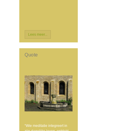
Lees meer...
Quote
“Wie meditatie integreert in
zijn dagelijks leven, ontdekt