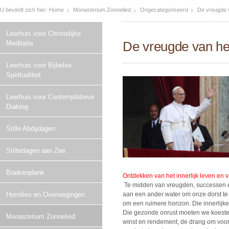
U bevindt zich hier:
Home
Monasterium Zonnelied
Ongecategoriseerd
De vreugde 
Leerhuis voor Christelijke
De vreugde van he
Meditatie
Leerhuis voor Bijbelse
Spiritualiteit
Leerhuis voor Contemplatieve
Dialoog
Stille Abdijdagen
Stiltedagen aan Zee
Boekenplank
Ontdekken van het innerlijk leven en van
Te midden van vreugden, successen e
Homilies en Overwegingen
aan een ander water om onze dorst te
om een ruimere horizon. Die innerlijke
Die gezonde onrust moeten we koester
Monasterium Zonnelied
winst en rendement, de drang om voor