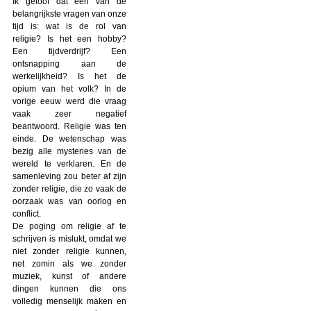
Ik geloof dat een van de
belangrijkste vragen van onze
tijd is: wat is de rol van
religie? Is het een hobby?
Een tijdverdrijf? Een
ontsnapping aan de
werkelijkheid? Is het de
opium van het volk? In de
vorige eeuw werd die vraag
vaak zeer negatief
beantwoord. Religie was ten
einde. De wetenschap was
bezig alle mysteries van de
wereld te verklaren. En de
samenleving zou beter af zijn
zonder religie, die zo vaak de
oorzaak was van oorlog en
conflict.
De poging om religie af te
schrijven is mislukt, omdat we
niet zonder religie kunnen,
net zomin als we zonder
muziek, kunst of andere
dingen kunnen die ons
volledig menselijk maken en