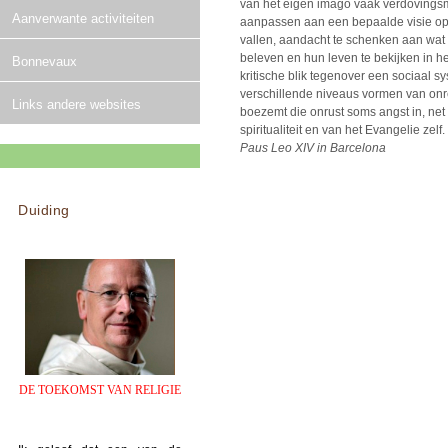
van het eigen imago vaak verdovings
Aanverwante activiteiten
aanpassen aan een bepaalde visie op
vallen, aandacht te schenken aan wat w
beleven en hun leven te bekijken in he
Bonnevaux
kritische blik tegenover een sociaal s
verschillende niveaus vormen van onr
Links andere websites
boezemt die onrust soms angst in, net 
spiritualiteit en van het Evangelie zelf.
Paus Leo XIV in Barcelona
Duiding
DE TOEKOMST VAN RELIGIE