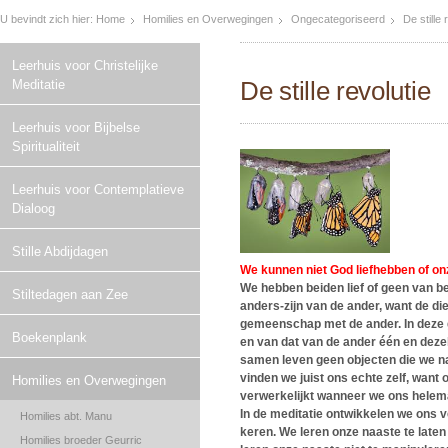
U bevindt zich hier:
Home
Homilies en Overwegingen
Ongecategoriseerd
De stille 
Leerhuis voor Christelijke
De stille revolutie
Meditatie
Leerhuis voor Bijbelse
Spiritualiteit
Leerhuis voor Contemplatieve
Dialoog
Stille Abdijdagen
We kunnen niet God liefhebben of on
We hebben beiden lief of geen van bei
Stiltedagen aan Zee
anders-zijn van de ander, want de die
gemeenschap met de ander. In deze 
Boekenplank
en van dat van de ander één en dez
samen leven geen objecten die we na
vinden we juist ons echte zelf, want
Homilies en Overwegingen
verwerkelijkt wanneer we ons helem
In de meditatie ontwikkelen we ons
Homilies abt. Manu
keren. We leren onze naaste te laten 
Homilies broeder Geurric