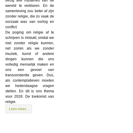
bezig alle mysteries van de
wereld te verklaren. En de
samenleving zou beter af zijn
zonder religie, die zo vaak de
oorzaak was van oorlog en
conflict.
De poging om religie af te
schrijven is mislukt, omdat we
niet zonder religie kunnen,
net zomin als we zonder
muziek, kunst of andere
dingen kunnen die ons
volledig menselijk maken en
ons een gevoel van
transcendentie geven. Dus,
als contemplatieven moeten
we hedendaagse vragen
stellen. En dit is ons thema
voor 2026: De toekomst van
religie.
Lees meer...