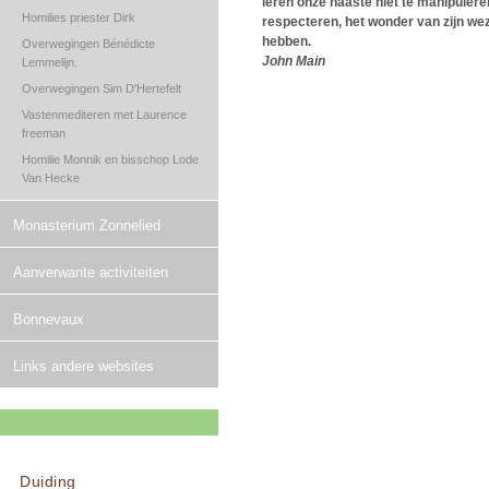
leren onze naaste niet te manipulere
Homilies priester Dirk
respecteren, het wonder van zijn we
hebben.
Overwegingen Bénédicte
John Main
Lemmelijn.
Overwegingen Sim D'Hertefelt
Vastenmediteren met Laurence
freeman
Homilie Monnik en bisschop Lode
Van Hecke
Monasterium Zonnelied
Aanverwante activiteiten
Bonnevaux
Links andere websites
Duiding