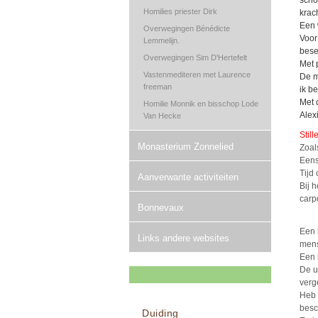
scho
Homilies priester Dirk
krac
Een 
Overwegingen Bénédicte
Voor
Lemmelijn.
bese
Overwegingen Sim D'Hertefelt
Met 
Vastenmediteren met Laurence
De m
freeman
ik be
Met 
Homilie Monnik en bisschop Lode
Alex
Van Hecke
Stil
Monasterium Zonnelied
Zoal
Eens
Tijd
Aanverwante activiteiten
Bij 
carp
Bonnevaux
Een 
Links andere websites
mens
Een 
De u
verg
Heb 
bes
Duiding