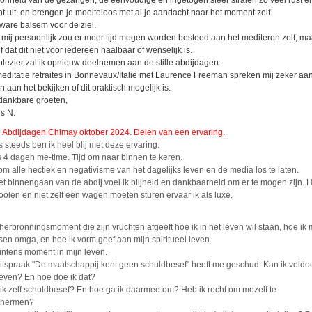
onheid van de gezangen, de eenvoudige en ingetogen sfeer stralen zo veel rust e
ht uit, en brengen je moeiteloos met al je aandacht naar het moment zelf.
ware balsem voor de ziel.
 mij persoonlijk zou er meer tijd mogen worden besteed aan het mediteren zelf, ma
f dat dit niet voor iedereen haalbaar of wenselijk is.
plezier zal ik opnieuw deelnemen aan de stille abdijdagen.
editatie retraites in Bonnevaux/Italië met Laurence Freeman spreken mij zeker aan
n aan het bekijken of dit praktisch mogelijk is.
dankbare groeten,
is N.
le Abdijdagen Chimay oktober 2024. Delen van een ervaring.
s steeds ben ik heel blij met deze ervaring.
 4 dagen me-time. Tijd om naar binnen te keren.
 om alle hectiek en negativisme van het dagelijks leven en de media los te laten.
het binnengaan van de abdij voel ik blijheid en dankbaarheid om er te mogen zijn. 
oolen en niet zelf een wagen moeten sturen ervaar ik als luxe.
herbronningsmoment die zijn vruchten afgeeft hoe ik in het leven wil staan, hoe ik 
en omga, en hoe ik vorm geef aan mijn spiritueel leven.
intens moment in mijn leven.
itspraak "De maatschappij kent geen schuldbesef" heeft me geschud. Kan ik vold
even? En hoe doe ik dat?
ik zelf schuldbesef? En hoe ga ik daarmee om? Heb ik recht om mezelf te
chermen?