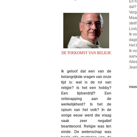
En h
dat?
Verg
Maar
stelt!
Losl
Ik v
dagi
Het 
Ik v
DE TOEKOMST VAN RELIGIE
aanv
Alle
Jean
Ik geloof dat een van de
belangrijkste vragen van onze
tijd is: wat is de rol van
meer
religie? Is het een hobby?
Een tijdverdrijf? Een
ontsnapping aan de
werkelijkheid? Is het de
opium van het volk? In de
vorige eeuw werd die vraag
vaak zeer negatief
beantwoord. Religie was ten
einde. De wetenschap was