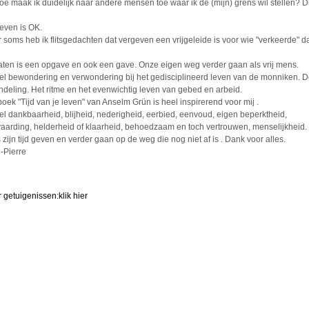
oe maak ik duidelijk naar andere mensen toe waar ik de (mijn) grens wil stellen? Du
even is OK.
 soms heb ik flitsgedachten dat vergeven een vrijgeleide is voor wie "verkeerde" 
aten is een opgave en ook een gave. Onze eigen weg verder gaan als vrij mens.
oel bewondering en verwondering bij het gedisciplineerd leven van de monniken. 
ndeling. Het ritme en het evenwichtig leven van gebed en arbeid.
boek "Tijd van je leven" van Anselm Grün is heel inspirerend voor mij .
oel dankbaarheid, blijheid, nederigheid, eerbied, eenvoud, eigen beperktheid,
aarding, helderheid of klaarheid, behoedzaam en toch vertrouwen, menselijkheid.
s zijn tijd geven en verder gaan op de weg die nog niet af is . Dank voor alles.
-Pierre
 getuigenissen:
klik hier