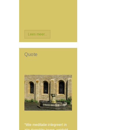
Lees meer...
Quote
“Wie meditatie integreert in
zijn dagelijks leven, ontdekt