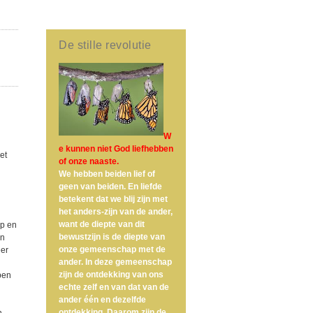
De stille revolutie
W
e kunnen niet God liefhebben
et
of onze naaste.
We hebben beiden lief of
geen van beiden. En liefde
betekent dat we blij zijn met
het anders-zijn van de ander,
want de diepte van dit
ap en
bewustzijn is de diepte van
en
onze gemeenschap met de
eer
ander. In deze gemeenschap
zijn de ontdekking van ons
pen
echte zelf en van dat van de
ander één en dezelfde
ontdekking. Daarom zijn de