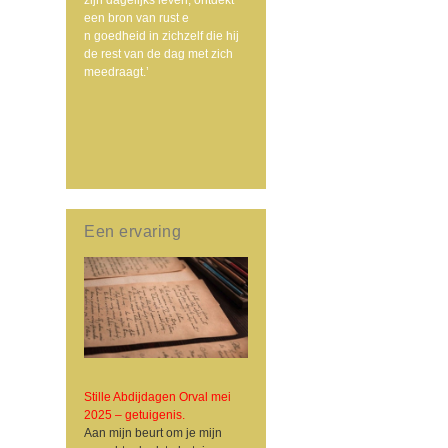
een bron van rust e
n goedheid in zichzelf die hij
de rest van de dag met zich
meedraagt.’
Een ervaring
Stille Abdijdagen Orval mei
2025 – getuigenis.
Aan mijn beurt om je mijn