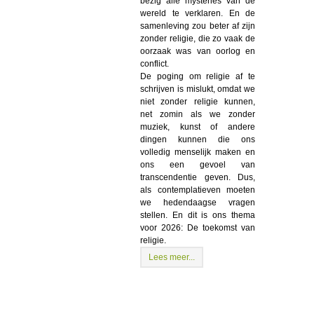
bezig alle mysteries van de
wereld te verklaren. En de
samenleving zou beter af zijn
zonder religie, die zo vaak de
oorzaak was van oorlog en
conflict.
De poging om religie af te
schrijven is mislukt, omdat we
niet zonder religie kunnen,
net zomin als we zonder
muziek, kunst of andere
dingen kunnen die ons
volledig menselijk maken en
ons een gevoel van
transcendentie geven. Dus,
als contemplatieven moeten
we hedendaagse vragen
stellen. En dit is ons thema
voor 2026: De toekomst van
religie.
Lees meer...