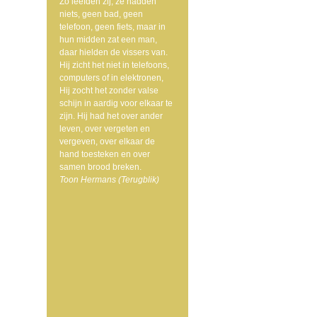
Zo leefden zij, ze hadden
niets, geen bad, geen
telefoon, geen fiets, maar in
hun midden zat een man,
daar hielden de vissers van.
Hij zicht het niet in telefoons,
computers of in elektronen,
Hij zocht het zonder valse
schijn in aardig voor elkaar te
zijn. Hij had het over ander
leven, over vergeten en
vergeven, over elkaar de
hand toesteken en over
samen brood breken.
Toon Hermans (Terugblik)