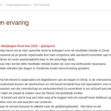
en
Ongecategoriseerd
Een ervaring
n ervaring
le Abdijdagen Orval mei 2025 – getuigenis.
mijn beurt om je mijn oprechte dank te betuigen voor de meditatie retraite in Orval,
rouwend op je goede organisatie kon men zorgeloos alle aandacht schenken aan h
teren en onze aanwezigheid daar in die prachtige abdij.
was mijn eerste stille meditatie retraite buiten de voor mij vertrouwde vipassana
tatie retraites (de dagen in Oostende buiten beschouwing gelaten).
mij het meest is opgevallen en bijgebleven van de dagen in Orval, is de vriendsch
ondenheid tussen de deelnemers en het besef versterkt hoe het openstellen voor 
aarden van die vriendschap en verbondenheid zo essentieel is om zichzelf wat m
te laten en plaats te maken voor de Geest, het goddelijk vonkje.
 ik besef ook dat ik nog een hele weg af te leggen heb om mezelf meer liefdevol o
tellen voor en aanvaarden van anderen.
was ik verrast hoezeer ik uitkeek naar de getijdengebeden. Het ritme en de