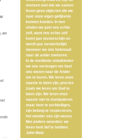
n
mensen met wie we samen
leven geen objecten die we
naar onze eigen gelijkenis
ar
kunnen kneden. In hen
vinden we juist ons echte
zelf, want ons echte zelf
, en
komt pas tevoorschijn en
wordt pas verwerkelijkt
wanneer we ons helemaal
naar de ander toekeren.
In de meditatie ontwikkelen
we ons vermogen om heel
ons wezen naar de Ander
toe te keren. We leren onze
Het
naaste te laten zijn, precies
zoals we leren om God te
laten zijn. We leren onze
naaste niet te manipuleren
met
maar hem te eerbiedigen,
zijn belang te respecteren,
het wonder van zijn wezen.
oende
Met andere woorden: we
leren hem lief te hebben.
John Main