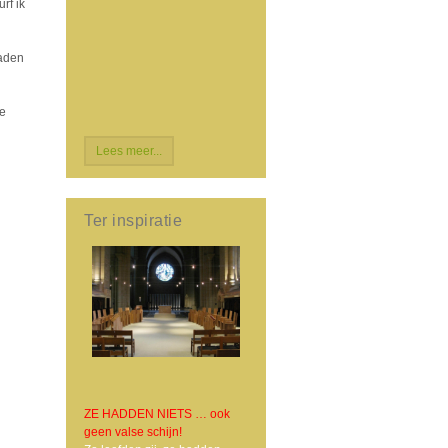
rf ik
daden
De
Lees meer...
Ter inspiratie
ZE HADDEN NIETS … ook
geen valse schijn!