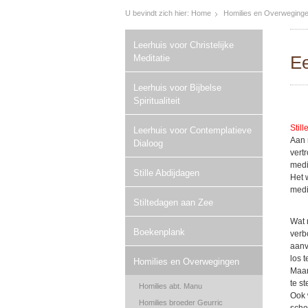
U bevindt zich hier:
Home
Homilies en Overweging
Leerhuis voor Christelijke
Ee
Meditatie
Leerhuis voor Bijbelse
Spiritualiteit
Stil
Leerhuis voor Contemplatieve
Aan 
Dialoog
vert
medi
Stille Abdijdagen
Het 
medi
Stiltedagen aan Zee
Wat 
Boekenplank
verb
aanv
los 
Homilies en Overwegingen
Maar
te s
Homilies abt. Manu
Ook 
Homilies broeder Geurric