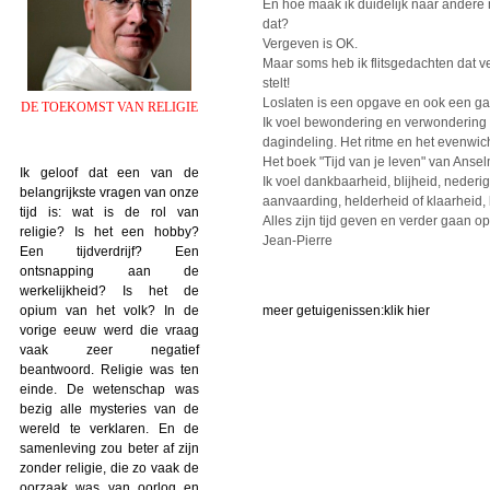
En hoe maak ik duidelijk naar andere m
dat?
Vergeven is OK.
Maar soms heb ik flitsgedachten dat v
stelt!
Loslaten is een opgave en ook een ga
DE TOEKOMST VAN RELIGIE
Ik voel bewondering en verwondering 
dagindeling. Het ritme en het evenwic
Het boek "Tijd van je leven" van Ansel
Ik geloof dat een van de
Ik voel dankbaarheid, blijheid, nederi
belangrijkste vragen van onze
aanvaarding, helderheid of klaarheid
tijd is: wat is de rol van
Alles zijn tijd geven en verder gaan op
religie? Is het een hobby?
Jean-Pierre
Een tijdverdrijf? Een
ontsnapping aan de
werkelijkheid? Is het de
opium van het volk? In de
meer getuigenissen:
klik hier
vorige eeuw werd die vraag
vaak zeer negatief
beantwoord. Religie was ten
einde. De wetenschap was
bezig alle mysteries van de
wereld te verklaren. En de
samenleving zou beter af zijn
zonder religie, die zo vaak de
oorzaak was van oorlog en