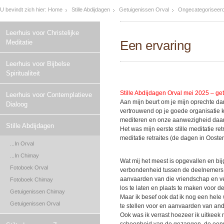
U bevindt zich hier:
Home
Stille Abdijdagen
Getuigenissen Orval
Ongecategoriseer
Leerhuis voor Christelijke
Een ervaring
Meditatie
Leerhuis voor Bijbelse
Spiritualiteit
Stille Abdijdagen Orval mei 2025 – get
Leerhuis voor Contemplatieve
Aan mijn beurt om je mijn oprechte dank
Dialoog
vertrouwend op je goede organisatie 
mediteren en onze aanwezigheid daar i
Stille Abdijdagen
Het was mijn eerste stille meditatie re
meditatie retraites (de dagen in Oost
...In Orval
...In Chimay
Wat mij het meest is opgevallen en bi
Fotoboek Orval
verbondenheid tussen de deelnemers e
aanvaarden van die vriendschap en ve
Fotoboek Chimay
los te laten en plaats te maken voor de
Getuigenissen Chimay
Maar ik besef ook dat ik nog een hele
Getuigenissen Orval
te stellen voor en aanvaarden van an
Ook was ik verrast hoezeer ik uitkeek