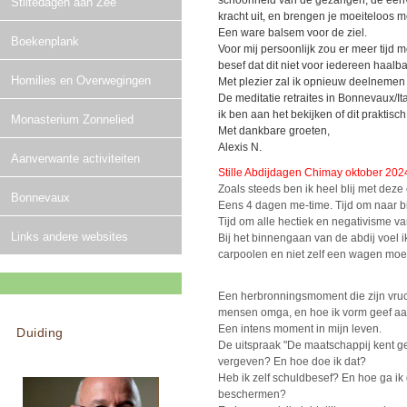
schoonheid van de gezangen, de eenvo
Stiltedagen aan Zee
kracht uit, en brengen je moeiteloos m
Een ware balsem voor de ziel.
Boekenplank
Voor mij persoonlijk zou er meer tijd
besef dat dit niet voor iedereen haalba
Homilies en Overwegingen
Met plezier zal ik opnieuw deelnemen 
De meditatie retraites in Bonnevaux/I
ik ben aan het bekijken of dit praktisch
Monasterium Zonnelied
Met dankbare groeten,
Alexis N.
Aanverwante activiteiten
Stille Abdijdagen Chimay oktober 202
Zoals steeds ben ik heel blij met deze 
Bonnevaux
Eens 4 dagen me-time. Tijd om naar b
Tijd om alle hectiek en negativisme va
Links andere websites
Bij het binnengaan van de abdij voel i
carpoolen en niet zelf een wagen moete
Een herbronningsmoment die zijn vrucht
mensen omga, en hoe ik vorm geef aan 
Een intens moment in mijn leven.
Duiding
De uitspraak "De maatschappij kent g
vergeven? En hoe doe ik dat?
Heb ik zelf schuldbesef? En hoe ga i
beschermen?