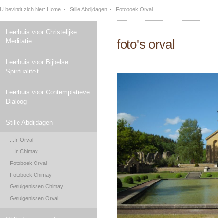
U bevindt zich hier:
Home
Stille Abdijdagen
Fotoboek Orval
Leerhuis voor Christelijke
foto's orval
Meditatie
Leerhuis voor Bijbelse
Spiritualiteit
Leerhuis voor Contemplatieve
Dialoog
Stille Abdijdagen
...In Orval
...In Chimay
Fotoboek Orval
Fotoboek Chimay
Getuigenissen Chimay
Getuigenissen Orval