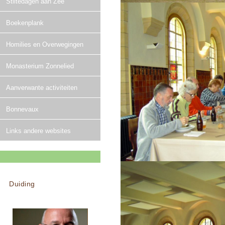
Stiltedagen aan Zee
Boekenplank
Homilies en Overwegingen
Monasterium Zonnelied
Aanverwante activiteiten
Bonnevaux
Links andere websites
Duiding