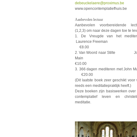
debeuckelaere@proximus.be
www.opencontemplatiefhuis.be
Aanbevolen lectuur
Aanbevolen voorbereidende lect
(1,2,3) om naar deze dagen toe te le
1. De Vreugde van het medite
Laurence Freem
€8.00
2. Van Woord naar Stilte J
Mai
€10.00
3. 366 dagen mediteren met John M
€20.00
(Dit laatste boek zeer geschikt voor
reeds een meditatiepraktijk heeft.)
Deze boeken zijn basiswerken over 
contemplatief leven en christeli
meditatie.