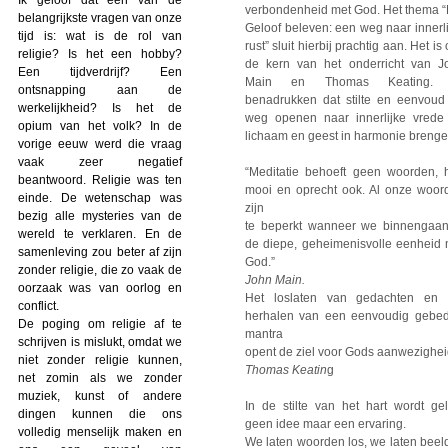
verbondenheid met God. Het thema “
belangrijkste vragen van onze
Geloof beleven: een weg naar innerl
tijd is: wat is de rol van
rust” sluit hierbij prachtig aan. Het is
religie? Is het een hobby?
de kern van het onderricht van J
Een tijdverdrijf? Een
Main en Thomas Keating. 
ontsnapping aan de
benadrukken dat stilte en eenvoud
werkelijkheid? Is het de
weg openen naar innerlijke vrede
opium van het volk? In de
lichaam en geest in harmonie brenge
vorige eeuw werd die vraag
vaak zeer negatief
“Meditatie behoeft geen woorden, 
beantwoord. Religie was ten
mooi en oprecht ook. Al onze woor
einde. De wetenschap was
zijn
bezig alle mysteries van de
te beperkt wanneer we binnengaan
wereld te verklaren. En de
de diepe, geheimenisvolle eenheid 
samenleving zou beter af zijn
God.”
zonder religie, die zo vaak de
John Main.
oorzaak was van oorlog en
Het loslaten van gedachten en 
conflict.
herhalen van een eenvoudig gebed
De poging om religie af te
mantra
schrijven is mislukt, omdat we
opent de ziel voor Gods aanwezighe
niet zonder religie kunnen,
Thomas Keatin
g
net zomin als we zonder
muziek, kunst of andere
In de stilte van het hart wordt gel
dingen kunnen die ons
geen idee maar een ervaring.
volledig menselijk maken en
We laten woorden los, we laten beel