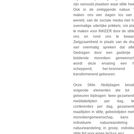
zijn vanouds plaatsen waar stilte hee
Ook in de omliggende natuur.
maken ons vier dagen los van
wereld, van de sociale media met h
overmatige uiterlijke prikkels, om pl
te maken voor INKEER door de stilte
ons en rond ons te bewar
Zwijgzaamheid in plaats van de dru
van overmatig spreken dat aflei
Gedragen door een gastvrije
biddende monniken gemeensc
wordt deze ervaring een h
scheppend, her-bronnend
transformerend gebeuren.
Onze Stille Abdijdagen bevat
volgende elementen die tot 
gebeuren bijdragen: twee gezamenli
meditatietijden per dag, t
conferenties per dag, gezamenli
maaltijden in stilte, gebedstijden me
monnikengemeenschap, kans 
individuele natuurwandeling
natuurwandeling in groep, individu
stille tijd voor eigen lectuur, enz.