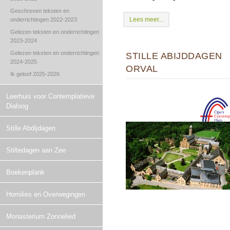
Geschreven teksten en
Lees meer...
onderrichtingen 2022-2023
Gelezen teksten en onderrichtingen
2023-2024
Gelezen teksten en onderrichtingen
STILLE ABIJDDAGEN
2024-2025
ORVAL
Ik geloof 2025-2026
Leerhuis voor Contemplatieve
Dialoog
Stille Abdijdagen
Stiltedagen aan Zee
Boekenplank
Homilies en Overwegingen
Monasterium Zonnelied