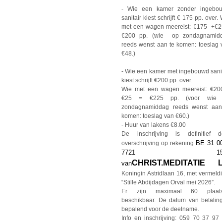
- Wie een kamer zonder ingebo
sanitair kiest schrijft € 175 pp. over.
met een wagen meereist: €175 +€2
€200 pp. (wie op zondagnamid
reeds wenst aan te komen: toeslag 
€48.)
- Wie een kamer met ingebouwd sanit
kiest schrijft €200 pp. over.
Wie met een wagen meereist: €20
€25 = €225 pp. (voor wie
zondagnamiddag reeds wenst aan
komen: toeslag van €60.)
- Huur van lakens €8.00
De inschrijving is definitief d
BE 31 0
overschrijving op rekening
7721 155
CHRIST.MEDITATIE 
van
Koningin Astridlaan 16, met vermeld
“Stille Abdijdagen Orval mei 2026”.
Er zijn maximaal 60 plaat
beschikbaar. De datum van betaling
bepalend voor de deelname.
Info en inschrijving: 059 70 37 9