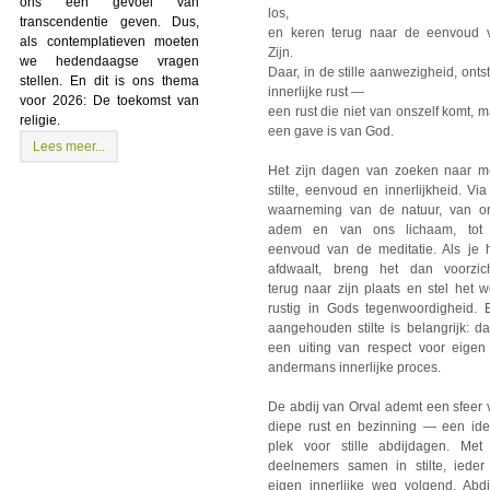
ons een gevoel van
los,
transcendentie geven. Dus,
en keren terug naar de eenvoud 
als contemplatieven moeten
Zijn.
we hedendaagse vragen
Daar, in de stille aanwezigheid, onts
stellen. En dit is ons thema
innerlijke rust —
voor 2026: De toekomst van
een rust die niet van onszelf komt, 
religie.
een gave is van God.
Lees meer...
Het zijn dagen van zoeken naar m
stilte, eenvoud en innerlijkheid. Vi
waarneming van de natuur, van o
adem en van ons lichaam, tot
eenvoud van de meditatie. Als je h
afdwaalt, breng het dan voorzich
terug naar zijn plaats en stel het 
rustig in Gods tegenwoordigheid. 
aangehouden stilte is belangrijk: da
een uiting van respect voor eigen
andermans innerlijke proces.
De abdij van Orval ademt een sfeer 
diepe rust en bezinning — een ide
plek voor stille abdijdagen. Met
deelnemers samen in stilte, ieder
eigen innerlijke weg volgend. Abdi