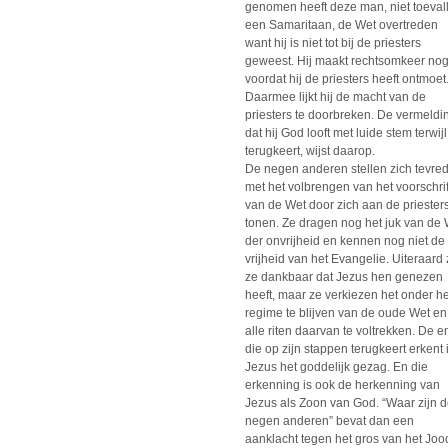
genomen heeft deze man, niet toevall
een Samaritaan, de Wet overtreden
want hij is niet tot bij de priesters
geweest. Hij maakt rechtsomkeer no
voordat hij de priesters heeft ontmoet
Daarmee lijkt hij de macht van de
priesters te doorbreken. De vermeldi
dat hij God looft met luide stem terwijl
terugkeert, wijst daarop.
De negen anderen stellen zich tevre
met het volbrengen van het voorschrif
van de Wet door zich aan de priesters
tonen. Ze dragen nog het juk van de
der onvrijheid en kennen nog niet de
vrijheid van het Evangelie. Uiteraard 
ze dankbaar dat Jezus hen genezen
heeft, maar ze verkiezen het onder he
regime te blijven van de oude Wet en
alle riten daarvan te voltrekken. De e
die op zijn stappen terugkeert erkent 
Jezus het goddelijk gezag. En die
erkenning is ook de herkenning van
Jezus als Zoon van God. “Waar zijn 
negen anderen” bevat dan een
aanklacht tegen het gros van het Jo