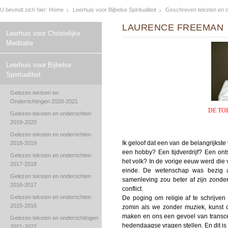
U bevindt zich hier:
Home
Leerhuis voor Bijbelse Spiritualiteit
Geschreven teksten en o
LAURENCE FREEMAN
Leerhuis voor Christelijke
Meditatie
Leerhuis voor Bijbelse
Spiritualiteit
Gelezen tektsen en
Onderrichtingen 2020-2021
DE TO
Gelezen teksten en onderrichten
2019-2020
Gelezen teksten en onderrichten
Ik geloof dat een van de belangrijkste v
2018-2019
een hobby? Een tijdverdrijf? Een on
Gelezen teksten en onderrichten
het volk? In de vorige eeuw werd die 
2017-2018
einde. De wetenschap was bezig a
Gelezen teksten en onderrichten
samenleving zou beter af zijn zonde
2016-2017
conflict.
Gelezen teksten en onderrichten
De poging om religie af te schrijven 
2015-2016
zomin als we zonder muziek, kunst 
maken en ons een gevoel van transc
Gelezen teksten en onderrichtingen
hedendaagse vragen stellen. En dit is
2021-2022