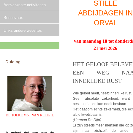
STILLE
Aanverwante activiteiten
ABDIJDAGEN IN
Bonnevaux
ORVAL
Links andere websites
van maandag 18 tot donderd
21 mei 2026
Duiding
HET GELOOF BELEVE
EEN WEG NAA
INNERLIJKE RUST
Wie geloof heeft, heeft innerlijke rust.
Geen absolute zekerheid, want 
bestaat niet en kan nooit bestaan.
Het gaat om echte zekerheid, die ec
altijd kwetsbaar is.
DE TOEKOMST VAN RELIGIE
(Herman De Dijn)
Er zijn steeds meer mensen die op z
zijn naar zichzelf, de ander
Ik geloof dat een van de