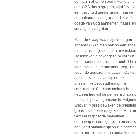
de man niet komen bedanken die he
genas? Aldus begrepen, wijst Jezus 
een beschuldigende vinger naar de
ondankbaren, de egoïsten die wel he
goede van God aannemen maar He
vervolgens vergeten.
Maar de vraag “waar zijn de negen
anderen?” kan men ook op een ande
meer christologische manier verstaan
De tekst van dit evangelie bevat een
eigenaardige tegenstrijdigheid. “Ga u
laten zien aan de priesters”, zegt Jez
tegen de genezen melaatsen. Op het
eerste gezicht bevestigt Hij de
priesterlijke bevoegdheid om te
constateren of iemand melaats is –
hetgeen hem uit de gemeenschap st
– of dat hij ervan genezen is. Volgen
Wet van Mozes bewaken de priesters
grens tussen ziek en gezond. Maar o
verhaal zegt dat de melaatsen
onderweg worden genezen en één v
hen keert onmiddellijk op zijn schred
terug om Jezus te gaan bedanken. Str