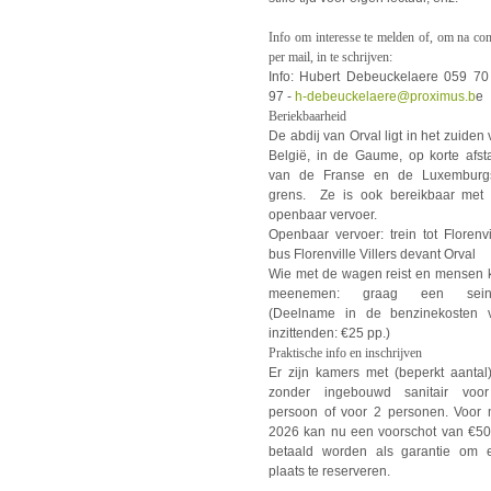
Info om interesse te melden of, om na con
per mail, in te schrijven:
Info: Hubert Debeuckelaere 059 70
97 -
h-debeuckelaere@proximus.b
e
Beriekbaarheid
De abdij van Orval ligt in het zuiden
België, in de Gaume, op korte afst
van de Franse en de Luxemburg
grens. Ze is ook bereikbaar met 
openbaar vervoer.
Openbaar vervoer: trein tot Florenvi
bus Florenville Villers devant Orval
Wie met de wagen reist en mensen 
meenemen: graag een seint
(Deelname in de benzinekosten 
inzittenden: €25 pp.)
Praktische info en inschrijven
Er zijn kamers met (beperkt aantal)
zonder ingebouwd sanitair voo
persoon of voor 2 personen. Voor 
2026 kan nu een voorschot van €50
betaald worden als garantie om 
plaats te reserveren.