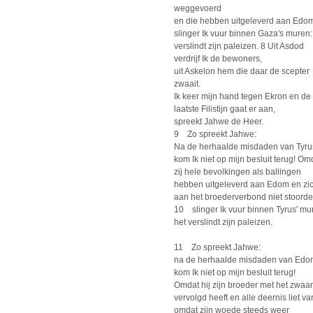
weggevoerd
en die hebben uitgeleverd aan Edom
slinger Ik vuur binnen Gaza's muren:
verslindt zijn paleizen. 8 Uit Asdod
verdrijf Ik de bewoners,
uit Askelon hem die daar de scepter
zwaait.
Ik keer mijn hand tegen Ekron en de
laatste Filistijn gaat er aan,
spreekt Jahwe de Heer.
9 Zo spreekt Jahwe:
Na de herhaalde misdaden van Tyru
kom Ik niet op mijn besluit terug! Om
zij hele bevolkingen als ballingen
hebben uitgeleverd aan Edom en zi
aan het broederverbond niet stoorde
10 slinger Ik vuur binnen Tyrus' mu
het verslindt zijn paleizen.
11 Zo spreekt Jahwe:
na de herhaalde misdaden van Edo
kom Ik niet op mijn besluit terug!
Omdat hij zijn broeder met het zwaa
vervolgd heeft en alle deernis liet va
omdat zijn woede steeds weer