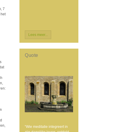
, 7
 het
Lees meer...
Quote
s
dat
ch
n,
ren:
m
rd
ren,
“Wie meditatie integreert in
zijn dagelijks leven, ontdekt