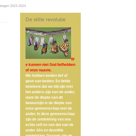
htingen 2023-2024
De stille revolutie
W
e kunnen niet God liefhebben
of onze naaste.
We hebben beiden lief of
geen van beiden. En liefde
betekent dat we blij zijn met
het anders-zijn van de ander,
want de diepte van dit
bewustzijn is de diepte van
onze gemeenschap met de
ander. In deze gemeenschap
zijn de ontdekking van ons
echte zelf en van dat van de
ander één en dezelfde
ontdekking. Daarom zijn de