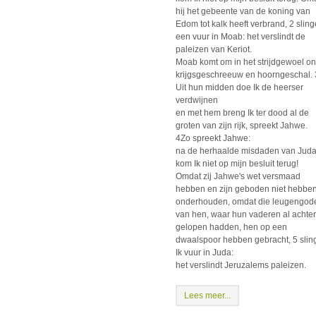
hij het gebeente van de koning van
Edom tot kalk heeft verbrand, 2 sling
een vuur in Moab: het verslindt de
paleizen van Keriot.
Moab komt om in het strijdgewoel o
krijgsgeschreeuw en hoorngeschal. 
Uit hun midden doe Ik de heerser
verdwijnen
en met hem breng Ik ter dood al de
groten van zijn rijk, spreekt Jahwe.
4Zo spreekt Jahwe:
na de herhaalde misdaden van Jud
kom Ik niet op mijn besluit terug!
Omdat zij Jahwe's wet versmaad
hebben en zijn geboden niet hebbe
onderhouden, omdat die leugengod
van hen, waar hun vaderen al achte
gelopen hadden, hen op een
dwaalspoor hebben gebracht, 5 slin
Ik vuur in Juda:
het verslindt Jeruzalems paleizen.
Lees meer...