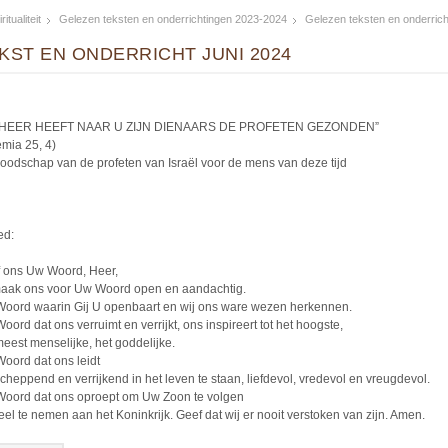
itualiteit
Gelezen teksten en onderrichtingen 2023-2024
Gelezen teksten en onderric
KST EN ONDERRICHT JUNI 2024
 HEER HEEFT NAAR U ZIJN DIENAARS DE PROFETEN GEZONDEN”
emia 25, 4)
oodschap van de profeten van Israël voor de mens van deze tijd
ed:
 ons Uw Woord, Heer,
aak ons voor Uw Woord open en aandachtig.
oord waarin Gij U openbaart en wij ons ware wezen herkennen.
oord dat ons verruimt en verrijkt, ons inspireert tot het hoogste,
meest menselijke, het goddelijke.
oord dat ons leidt
cheppend en verrijkend in het leven te staan, liefdevol, vredevol en vreugdevol.
oord dat ons oproept om Uw Zoon te volgen
eel te nemen aan het Koninkrijk. Geef dat wij er nooit verstoken van zijn. Amen.