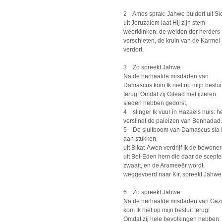
2 Amos sprak: Jahwe buldert uit Si
uit Jeruzalem laat Hij zijn stem
weerklinken: de weiden der herders
verschieten, de kruin van de Karmel
verdort.
3 Zo spreekt Jahwe:
Na de herhaalde misdaden van
Damascus kom Ik niet op mijn beslui
terug! Omdat zij Gilead met ijzeren
sleden hebben gedorst,
4 slinger Ik vuur in Hazaëls huis: h
verslindt de paleizen van Benhadad.
5 De sluitboom van Damascus sla 
aan stukken,
uit Bikat-Awen verdrijf Ik de bewoner
uit Bet-Eden hem die daar de scepte
zwaait, en de Arameeër wordt
weggevoerd naar Kir, spreekt Jahwe
6 Zo spreekt Jahwe:
Na de herhaalde misdaden van Gaz
kom Ik niet op mijn besluit terug!
Omdat zij hele bevolkingen hebben