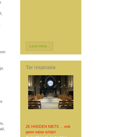
n
t,
.
Lees meer...
oon
Ter inspiratie
jn.
:
ie
am,
ZE HADDEN NIETS … ook
ël,
geen valse schijn!