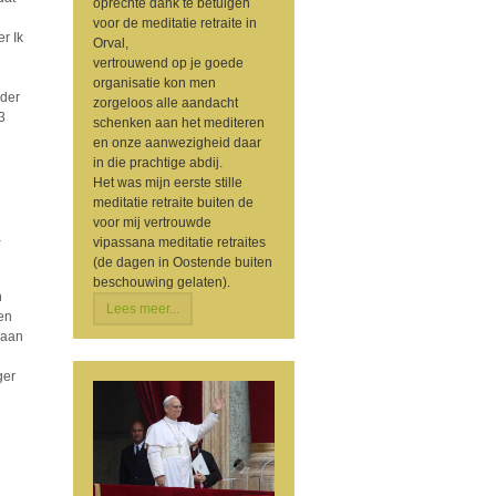
oprechte dank te betuigen
voor de meditatie retraite in
er Ik
Orval,
vertrouwend op je goede
organisatie kon men
nder
zorgeloos alle aandacht
3
schenken aan het mediteren
en onze aanwezigheid daar
in die prachtige abdij.
Het was mijn eerste stille
meditatie retraite buiten de
voor mij vertrouwde
a
vipassana meditatie retraites
(de dagen in Oostende buiten
beschouwing gelaten).
n
Lees meer...
en
raan
ger