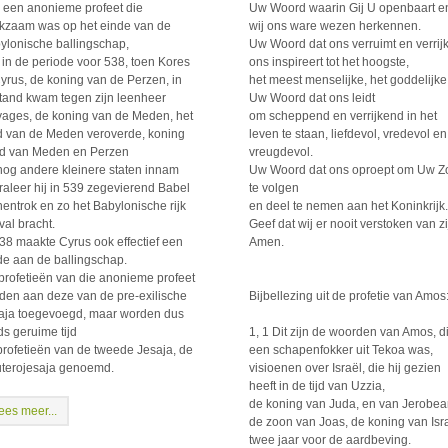
 een anonieme profeet die
Uw Woord waarin Gij U openbaart e
kzaam was op het einde van de
wij ons ware wezen herkennen.
ylonische ballingschap,
Uw Woord dat ons verruimt en verrijk
 in de periode voor 538, toen Kores
ons inspireert tot het hoogste,
Cyrus, de koning van de Perzen, in
het meest menselijke, het goddelijke
tand kwam tegen zijn leenheer
Uw Woord dat ons leidt
yages, de koning van de Meden, het
om scheppend en verrijkend in het
d van de Meden veroverde, koning
leven te staan, liefdevol, vredevol en
d van Meden en Perzen
vreugdevol.
nog andere kleinere staten innam
Uw Woord dat ons oproept om Uw Z
raleer hij in 539 zegevierend Babel
te volgen
nentrok en zo het Babylonische rijk
en deel te nemen aan het Koninkrijk.
val bracht.
Geef dat wij er nooit verstoken van zi
538 maakte Cyrus ook effectief een
Amen.
de aan de ballingschap.
profetieën van die anonieme profeet
den aan deze van de pre-exilische
Bijbellezing uit de profetie van Amos
aja toegevoegd, maar worden dus
ds geruime tijd
1, 1 Dit zijn de woorden van Amos, d
profetieën van de tweede Jesaja, de
een schapenfokker uit Tekoa was,
terojesaja genoemd.
visioenen over Israël, die hij gezien
heeft in de tijd van Uzzia,
de koning van Juda, en van Jerobe
ees meer...
de zoon van Joas, de koning van Isra
twee jaar voor de aardbeving.