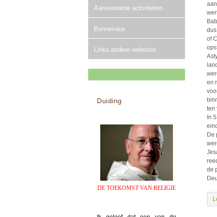
aan
Aanverwante activiteiten
wer
Bab
Bonnevaux
dus
of 
ops
Links andere websites
Ast
lan
wer
en 
voo
bin
Duiding
ten 
In 
ein
De 
wer
Jes
ree
de 
Deu
DE TOEKOMST VAN RELIGIE
L
Ik geloof dat een van de