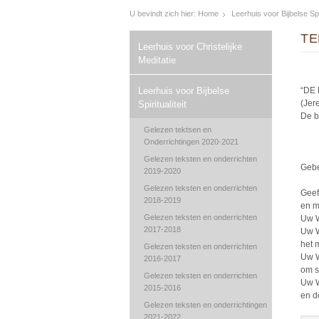
U bevindt zich hier:
Home
Leerhuis voor Bijbelse Spir
TE
Leerhuis voor Christelijke
Meditatie
Leerhuis voor Bijbelse
“DE
(Jer
Spiritualiteit
De b
Gelezen tektsen en
Onderrichtingen 2020-2021
Gelezen teksten en onderrichten
Geb
2019-2020
Gelezen teksten en onderrichten
Geef
2018-2019
en m
Gelezen teksten en onderrichten
Uw W
2017-2018
Uw W
het 
Gelezen teksten en onderrichten
Uw W
2016-2017
om s
Gelezen teksten en onderrichten
Uw W
2015-2016
en d
Gelezen teksten en onderrichtingen
2021-2022