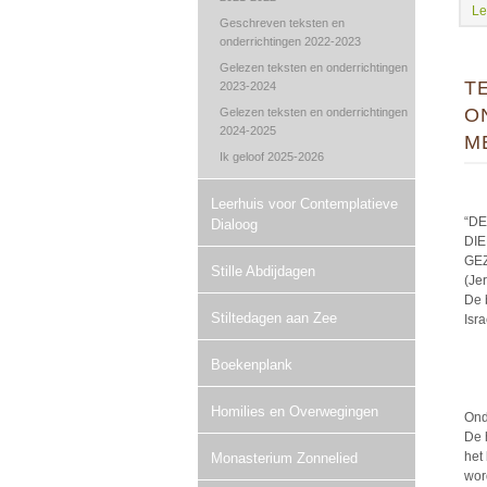
Le
Geschreven teksten en
onderrichtingen 2022-2023
Gelezen teksten en onderrichtingen
T
2023-2024
O
Gelezen teksten en onderrichtingen
2024-2025
ME
Ik geloof 2025-2026
Leerhuis voor Contemplatieve
“DE
Dialoog
DI
GE
Stille Abdijdagen
(Je
De 
Stiltedagen aan Zee
Isr
Boekenplank
Homilies en Overwegingen
Ond
De 
het
Monasterium Zonnelied
wor