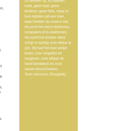
Zo leefden zij, ze hadden
niets, geen bad, geen
on,
telefoon, geen fiets, maar in
hun midden zat een man,
daar hielden de vissers van.
Hij zicht het niet in telefoons,
computers of in elektronen,
Hij zocht het zonder valse
schijn in aardig voor elkaar te
zijn. Hij had het over ander
t
leven, over vergeten en
vergeven, over elkaar de
hand toesteken en over
et
samen brood breken.
Toon Hermans (Terugblik)
Ik
s,
r
.
a