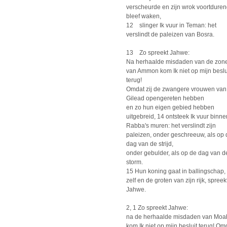
verscheurde en zijn wrok voortdure
bleef waken,
12 slinger Ik vuur in Teman: het
verslindt de paleizen van Bosra.
13 Zo spreekt Jahwe:
Na herhaalde misdaden van de zon
van Ammon kom Ik niet op mijn beslu
terug!
Omdat zij de zwangere vrouwen van
Gilead opengereten hebben
en zo hun eigen gebied hebben
uitgebreid, 14 ontsteek Ik vuur binne
Rabba's muren: het verslindt zijn
paleizen, onder geschreeuw, als op 
dag van de strijd,
onder gebulder, als op de dag van d
storm.
15 Hun koning gaat in ballingschap, 
zelf en de groten van zijn rijk, spreek
Jahwe.
2, 1 Zo spreekt Jahwe:
na de herhaalde misdaden van Moa
kom Ik niet op mijn besluit terug! Om