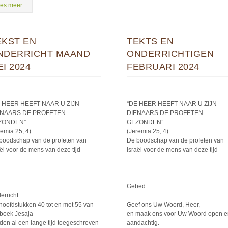
es meer...
EKST EN
TEKTS EN
NDERRICHT MAAND
ONDERRICHTIGEN
I 2024
FEBRUARI 2024
 HEER HEEFT NAAR U ZIJN
“DE HEER HEEFT NAAR U ZIJN
ENAARS DE PROFETEN
DIENAARS DE PROFETEN
ZONDEN”
GEZONDEN”
remia 25, 4)
(Jeremia 25, 4)
boodschap van de profeten van
De boodschap van de profeten van
aël voor de mens van deze tijd
Israël voor de mens van deze tijd
Gebed:
erricht
hoofdstukken 40 tot en met 55 van
Geef ons Uw Woord, Heer,
 boek Jesaja
en maak ons voor Uw Woord open e
den al een lange tijd toegeschreven
aandachtig.