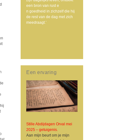
nd
een bron van rust e
n goedheid in zichzelf die hij
de rest van de dag met zich
meedraagt.’
en
it
Een ervaring
n
de
e
hij
t
Stille Abdijdagen Orval mei
2025 – getuigenis.
b
Aan mijn beurt om je mijn
dat