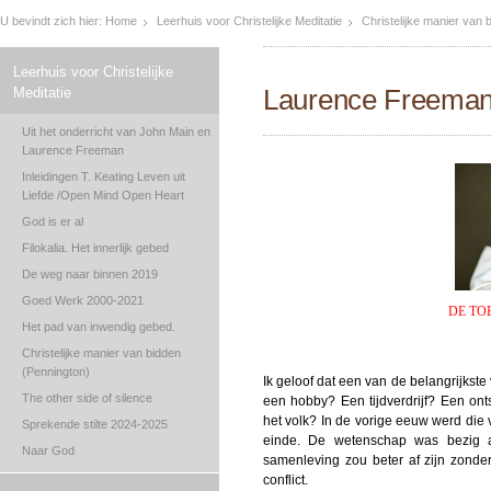
U bevindt zich hier:
Home
Leerhuis voor Christelijke Meditatie
Christelijke manier van 
Leerhuis voor Christelijke
Laurence Freema
Meditatie
Uit het onderricht van John Main en
Laurence Freeman
Inleidingen T. Keating Leven uit
Liefde /Open Mind Open Heart
God is er al
Filokalia. Het innerlijk gebed
De weg naar binnen 2019
Goed Werk 2000-2021
DE TO
Het pad van inwendig gebed.
Christelijke manier van bidden
(Pennington)
Ik geloof dat een van de belangrijkste v
The other side of silence
een hobby? Een tijdverdrijf? Een on
het volk? In de vorige eeuw werd die 
Sprekende stilte 2024-2025
einde. De wetenschap was bezig a
Naar God
samenleving zou beter af zijn zonde
conflict.