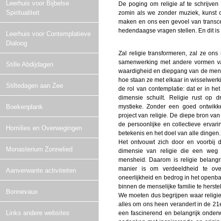
Leerhuis voor Bijbelse
De poging om religie af te schrijven 
Spiritualiteit
zomin als we zonder muziek, kunst 
maken en ons een gevoel van transc
hedendaagse vragen stellen. En dit is
Leerhuis voor Contemplatieve
Dialoog
Zal religie transformeren, zal ze on
samenwerking met andere vormen van
Stille Abdijdagen
waardigheid en diepgang van de mens
hoe staan ze met elkaar in wisselwerk
Stiltedagen aan Zee
de rol van contemplatie: dat er in he
dimensie schuilt. Religie rust op dri
mystieke. Zonder een goed ontwikk
Boekenplank
project van religie. De diepe bron van 
de persoonlijke en collectieve ervar
Homilies en Overwegingen
betekenis en het doel van alle dingen.
Het ontvouwt zich door en voorbij 
Monasterium Zonnelied
dimensie van religie die een weg
mensheid. Daarom is religie belangr
manier is om verdeeldheid te ove
Aanverwante activiteiten
oneerlijkheid en bedrog in het openbare
binnen de menselijke familie te herstel
Bonnevaux
We moeten dus begrijpen waar religie 
alles om ons heen verandert in de 21e
Links andere websites
een fascinerend en belangrijk onder