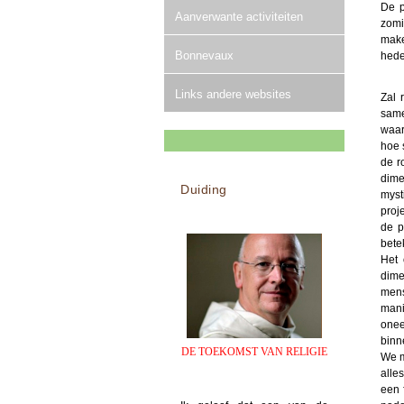
De p
Aanverwante activiteiten
zomi
make
Bonnevaux
hede
Links andere websites
Zal 
same
waar
hoe 
de r
dime
Duiding
myst
proj
de p
bete
Het 
dime
mens
mani
onee
binn
DE TOEKOMST VAN RELIGIE
We m
alle
een 