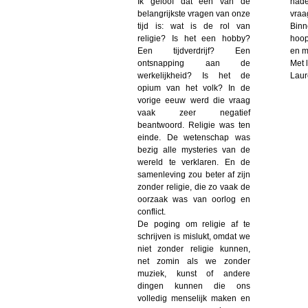
Ik geloof dat een van de
nade
belangrijkste vragen van onze
vraa
tijd is: wat is de rol van
Binn
religie? Is het een hobby?
hoop
Een tijdverdrijf? Een
en m
ontsnapping aan de
Met l
werkelijkheid? Is het de
Laur
opium van het volk? In de
vorige eeuw werd die vraag
vaak zeer negatief
beantwoord. Religie was ten
einde. De wetenschap was
bezig alle mysteries van de
wereld te verklaren. En de
samenleving zou beter af zijn
zonder religie, die zo vaak de
oorzaak was van oorlog en
conflict.
De poging om religie af te
schrijven is mislukt, omdat we
niet zonder religie kunnen,
net zomin als we zonder
muziek, kunst of andere
dingen kunnen die ons
volledig menselijk maken en