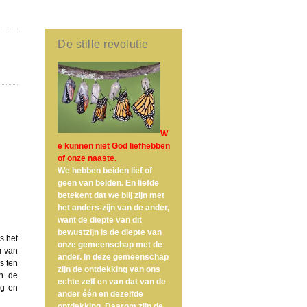
De stille revolutie
W
e kunnen niet God liefhebben
of onze naaste.
We hebben beiden lief of
geen van beiden. En liefde
betekent dat we blij zijn met
het anders-zijn van de ander,
want de diepte van dit
bewustzijn is de diepte van
Is het
onze gemeenschap met de
m van
ander. In deze gemeenschap
s ten
zijn de ontdekking van ons
En de
echte zelf en van dat van de
og en
ander één en dezelfde
ontdekking. Daarom zijn de