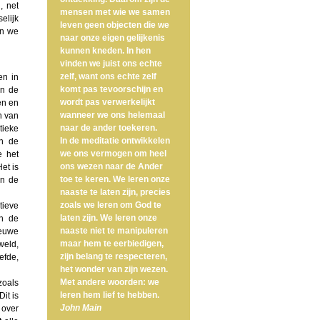
, net
mensen met wie we samen
elijk
leven geen objecten die we
en we
naar onze eigen gelijkenis
kunnen kneden. In hen
vinden we juist ons echte
zelf, want ons echte zelf
en in
komt pas tevoorschijn en
an de
wordt pas verwerkelijkt
en en
wanneer we ons helemaal
n van
naar de ander toekeren.
tieke
In de meditatie ontwikkelen
en de
we ons vermogen om heel
e het
ons wezen naar de Ander
et is
toe te keren. We leren onze
an de
naaste te laten zijn, precies
zoals we leren om God te
tieve
laten zijn. We leren onze
an de
naaste niet te manipuleren
ieuwe
maar hem te eerbiedigen,
weld,
zijn belang te respecteren,
efde,
het wonder van zijn wezen.
Met andere woorden: we
zoals
leren hem lief te hebben.
it is
John Main
 over