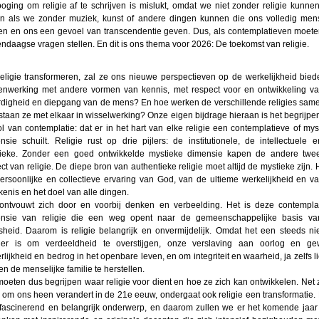
oging om religie af te schrijven is mislukt, omdat we niet zonder religie kunnen
n als we zonder muziek, kunst of andere dingen kunnen die ons volledig mens
n en ons een gevoel van transcendentie geven. Dus, als contemplatieven moet
ndaagse vragen stellen. En dit is ons thema voor 2026: De toekomst van religie.
religie transformeren, zal ze ons nieuwe perspectieven op de werkelijkheid bied
nwerking met andere vormen van kennis, met respect voor en ontwikkeling v
digheid en diepgang van de mens? En hoe werken de verschillende religies sam
staan ze met elkaar in wisselwerking? Onze eigen bijdrage hieraan is het begrijpe
ol van contemplatie: dat er in het hart van elke religie een contemplatieve of mys
nsie schuilt. Religie rust op drie pijlers: de institutionele, de intellectuele 
ieke. Zonder een goed ontwikkelde mystieke dimensie kapen de andere twe
ect van religie. De diepe bron van authentieke religie moet altijd de mystieke zijn. H
ersoonlijke en collectieve ervaring van God, van de ultieme werkelijkheid en v
kenis en het doel van alle dingen.
ontvouwt zich door en voorbij denken en verbeelding. Het is deze contempla
nsie van religie die een weg opent naar de gemeenschappelijke basis v
heid. Daarom is religie belangrijk en onvermijdelijk. Omdat het een steeds n
er is om verdeeldheid te overstijgen, onze verslaving aan oorlog en ge
rlijkheid en bedrog in het openbare leven, en om integriteit en waarheid, ja zelfs li
en de menselijke familie te herstellen.
oeten dus begrijpen waar religie voor dient en hoe ze zich kan ontwikkelen. Net 
s om ons heen verandert in de 21e eeuw, ondergaat ook religie een transformatie. D
fascinerend en belangrijk onderwerp, en daarom zullen we er het komende jaar