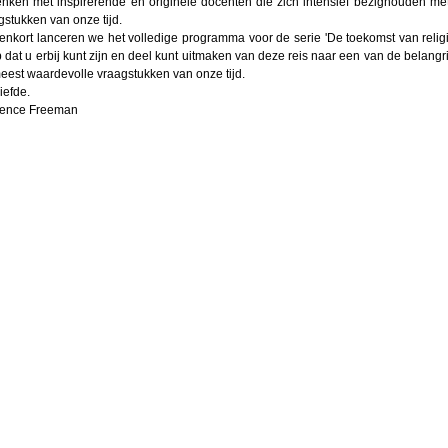
nken met inspirerende en originele docenten die zich intensief bezighouden met
gstukken van onze tijd.
enkort lanceren we het volledige programma voor de serie 'De toekomst van religie
 dat u erbij kunt zijn en deel kunt uitmaken van deze reis naar een van de belangri
eest waardevolle vraagstukken van onze tijd.
iefde.
ence Freeman