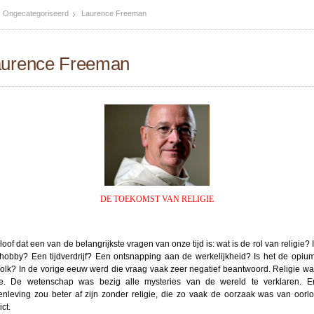
Ongecategoriseerd
Laurence Freeman
aurence Freeman
DE TOEKOMST VAN RELIGIE
loof dat een van de belangrijkste vragen van onze tijd is: wat is de rol van religie? 
hobby? Een tijdverdrijf? Een ontsnapping aan de werkelijkheid? Is het de opiu
volk? In de vorige eeuw werd die vraag vaak zeer negatief beantwoord. Religie wa
e. De wetenschap was bezig alle mysteries van de wereld te verklaren. 
nleving zou beter af zijn zonder religie, die zo vaak de oorzaak was van oorl
ict.