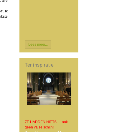
 alle
'. Ik
jkste
Lees meer...
Ter inspiratie
ZE HADDEN NIETS … ook
geen valse schijn!