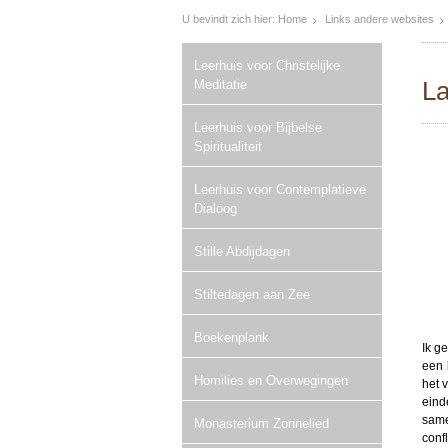
U bevindt zich hier:
Home
Links andere websites
Leerhuis voor Christelijke
L
Meditatie
Leerhuis voor Bijbelse
Spiritualiteit
Leerhuis voor Contemplatieve
Dialoog
Stille Abdijdagen
Stiltedagen aan Zee
Boekenplank
Ik ge
een 
Homilies en Overwegingen
het 
eind
same
Monasterium Zonnelied
confl