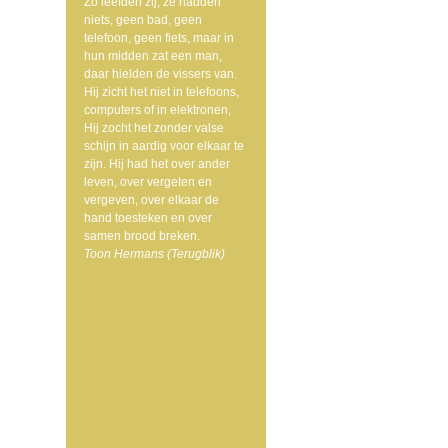
Zo leefden zij, ze hadden
niets, geen bad, geen
telefoon, geen fiets, maar in
hun midden zat een man,
daar hielden de vissers van.
Hij zicht het niet in telefoons,
computers of in elektronen,
Hij zocht het zonder valse
schijn in aardig voor elkaar te
zijn. Hij had het over ander
leven, over vergeten en
vergeven, over elkaar de
hand toesteken en over
samen brood breken.
Toon Hermans (Terugblik)