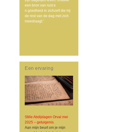
een bron van rust e
n goedheid in zichzelf die hij
de rest van de dag met zich
meedraagt.’
Een ervaring
Stille Abdijdagen Orval mei
2025 – getuigenis.
Aan mijn beurt om je mijn