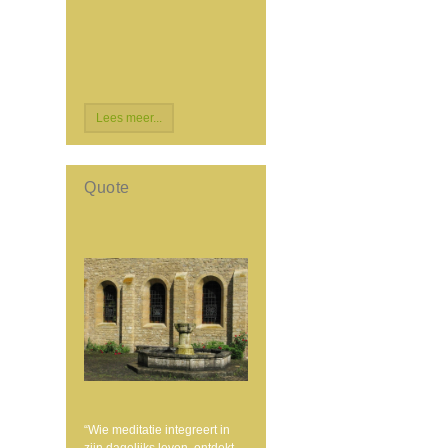
Lees meer...
Quote
“Wie meditatie integreert in
zijn dagelijks leven, ontdekt