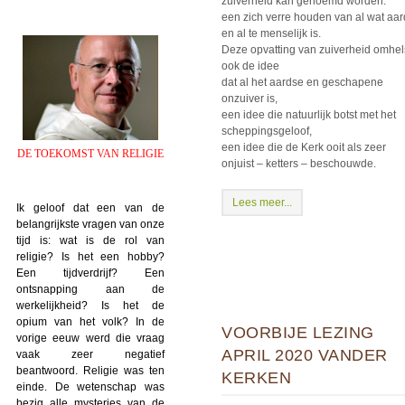
zuiverheid kan genoemd worden:
een zich verre houden van al wat aar
en al te menselijk is.
Deze opvatting van zuiverheid omhel
ook de idee
dat al het aardse en geschapene
onzuiver is,
een idee die natuurlijk botst met het
scheppingsgeloof,
een idee die de Kerk ooit als zeer
DE TOEKOMST VAN RELIGIE
onjuist – ketters – beschouwde.
Lees meer...
Ik geloof dat een van de
belangrijkste vragen van onze
tijd is: wat is de rol van
religie? Is het een hobby?
Een tijdverdrijf? Een
ontsnapping aan de
werkelijkheid? Is het de
opium van het volk? In de
VOORBIJE LEZING
vorige eeuw werd die vraag
APRIL 2020 VANDER
vaak zeer negatief
beantwoord. Religie was ten
KERKEN
einde. De wetenschap was
bezig alle mysteries van de