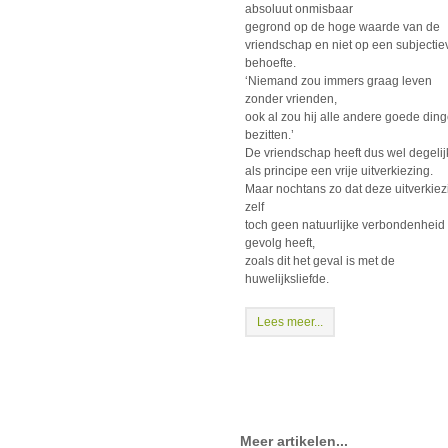
absoluut onmisbaar
gegrond op de hoge waarde van de
vriendschap en niet op een subjectie
behoefte.
‘Niemand zou immers graag leven
zonder vrienden,
ook al zou hij alle andere goede din
bezitten.’
De vriendschap heeft dus wel degelij
als principe een vrije uitverkiezing.
Maar nochtans zo dat deze uitverkiez
zelf
toch geen natuurlijke verbondenheid 
gevolg heeft,
zoals dit het geval is met de
huwelijksliefde.
Lees meer...
Meer artikelen...