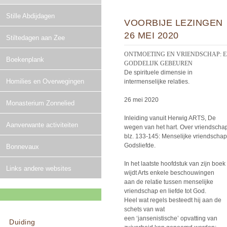
Stille Abdijdagen
VOORBIJE LEZINGEN
26 MEI 2020
Stiltedagen aan Zee
ONTMOETING EN VRIENDSCHAP: 
Boekenplank
GODDELIJK GEBEUREN
De spirituele dimensie in
Homilies en Overwegingen
intermenselijke relaties.
26 mei 2020
Monasterium Zonnelied
Inleiding vanuit Herwig ARTS, De
Aanverwante activiteiten
wegen van het hart. Over vriendscha
blz. 133-145: Menselijke vriendscha
Godsliefde.
Bonnevaux
In het laatste hoofdstuk van zijn boek
Links andere websites
wijdt Arts enkele beschouwingen
aan de relatie tussen menselijke
vriendschap en liefde tot God.
Heel wat regels besteedt hij aan de
schets van wat
een ‘jansenistische’ opvatting van
Duiding