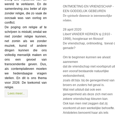
wereld te verklaren. En de
ONTMOETING EN VRIENDSCHAP -
samenleving zou beter af zijn
EEN GODDELIJK GEBEUREN
zonder religie, die zo vaak de
De spirituele dimensie in intermenselijke
oorzaak was van oorlog en
relaties.
conflict.
De poging om religie af te
28 april 2020
schrijven is mislukt, omdat we
Libert VANDER KERKEN sj (1910 -
niet zonder religie kunnen,
1998), hoogleraar en filosoof
net zomin als we zonder
De vriendschap, ontmoeting, toeval o
muziek, kunst of andere
genade?
dingen kunnen die ons
volledig menselijk maken en
Om te beginnen kunnen we alvast
ons een gevoel van
aannemen
transcendentie geven. Dus,
dat de vriendschap niet voortspruit uit
als contemplatieven moeten
een vooraf bestaande natuurlijke
we hedendaagse vragen
verbondenheid,
stellen. En dit is ons thema
zoals dit bijv. bij de genegenheid van
voor 2026: De toekomst van
broers en zusters het geval is.
religie.
Wat niet uitsluit dat ook een
Lees meer...
genegenheid als deze zich met een
zekere vriendschap kleuren kan.
Ook kan men niet zeggen dat zij
voorkomt uit een werkelijke behoefte.
Aristoteles benoemt haar als iets