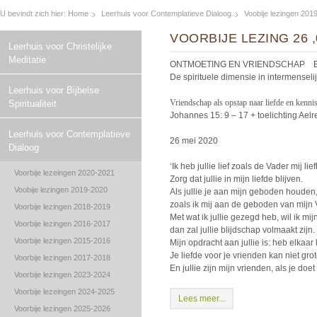
U bevindt zich hier:
Home
Leerhuis voor Contemplatieve Dialoog
Voobije lezingen 201
VOORBIJE LEZING 26 
Leerhuis voor Christelijke
Meditatie
ONTMOETING EN VRIENDSCHAP Een
De spirituele dimensie in intermenselij
Leerhuis voor Bijbelse
Vriendschap als opstap naar liefde en kenn
Spiritualiteit
Johannes 15: 9 – 17 + toelichting Ael
Leerhuis voor Contemplatieve
26 mei 2020
Dialoog
‘Ik heb jullie lief zoals de Vader mij lief
Voorbije lezeingen 2020-2021
Zorg dat jullie in mijn liefde blijven.
Voobije lezingen 2019-2020
Als jullie je aan mijn geboden houden, b
zoals ik mij aan de geboden van mijn Va
Voorbije lezingen 2018-2019
Met wat ik jullie gezegd heb, wil ik mi
Voorbije lezingen 2016-2017
dan zal jullie blijdschap volmaakt zijn.
Voorbije lezingen 2015-2016
Mijn opdracht aan jullie is: heb elkaar l
Je liefde voor je vrienden kan niet gro
Voorbije lezingen 2017-2018
En jullie zijn mijn vrienden, als je doet
Voorbije lezingen 2023-2024
Voorbije lezeingen 2024-2025
Lees meer...
Voorbije lezingen 2025-2026