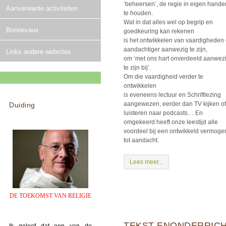
‘beheersen’, de regie in eigen hande
Aanverwante activiteiten
te houden.
Wat in dat alles wel op begrip en
Bonnevaux
goedkeuring kan rekenen
is het ontwikkelen van vaardigheden
aandachtiger aanwezig te zijn,
Links andere websites
om ‘met ons hart onverdeeld aanwez
te zijn bij’.
Om die vaardigheid verder te
ontwikkelen
is eveneens lectuur en Schriftlezing
aangewezen, eerder dan TV kijken of
Duiding
luisteren naar podcasts… En
omgekeerd heeft onze leestijd alle
voordeel bij een ontwikkeld vermoge
tot aandacht.
Lees meer...
DE TOEKOMST VAN RELIGIE
TEKST ENONDERRIC
Ik geloof dat een van de