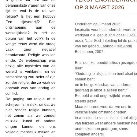
belangrijkste vragen van onze
OP 3 MAART 2026
tijd is: wat is de rol van
religie? Is het een hobby?
Een tijdverdrijf? Een
Onderricht op 3 maart 2026
ontsnapping aan de
Inspiratie voor het onderricht wordt in 
werkelijkheid? Is het de
werkjaar o.a. geput uit Michael CASE
opium van het volk? In de
ocso, Naar God. Inleiding tot de prakti
vorige eeuw werd die vraag
van het gebed, Lannoo-Tielt, Abdij
vaak zeer negatief
Bethlehem, 2007.
beantwoord. Religie was ten
einde. De wetenschap was
Er is een zenboeddhistisch gezegde 
bezig alle mysteries van de
leert:
wereld te verklaren. En de
“Gedraag je als je alleen bent alsof je
samenleving zou beter af zijn
samen bent
zonder religie, die zo vaak de
en in het gezelschap van anderen,
oorzaak was van oorlog en
gedraag je alsof je alleen bent.”
conflict.
Bedoeld wordt ongetwijfeld: wees
De poging om religie af te
steeds jezelf.
schrijven is mislukt, omdat we
Maar iedereen weet dat we ons in
niet zonder religie kunnen,
verschillende omstandigheden,
net zomin als we zonder
in wisselende situaties en in het bijzij
muziek, kunst of andere
van telkens weer andere mensen hee
dingen kunnen die ons
anders kunnen gedragen, soms
volledig menselijk maken en
compleet anders!