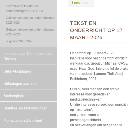
Lees meer...
Geschreven teksten en
onderrichtingen 2022-2023
Gelezen teksten en onderrichtingen
TEKST EN
2023-2024
ONDERRICHT OP 17
Gelezen teksten en onderrichtingen
2024-2025
MAART 2026
Ik geloof 2025-2026
Onderricht op 17 maart 2026
Leerhuis voor Contemplatieve
Inspiratie voor het onderricht wordt in 
Dialoog
werkjaar o.a. geput uit Michael CASE
ocso, Naar God. Inleiding tot de prakti
Stille Abdijdagen
van het gebed, Lannoo-Tielt, Abdij
Bethlehem, 2007.
Stiltedagen aan Zee
Er is bij veel mensen een sterke
interesse voor gebeds- en
Boekenplank
meditatietechnieken.
Uit die interesse spreekt een gerichth
Homilies en Overwegingen
op ‘resultaten’,
een zekere vorm van
prestatiegerichtheid
Monasterium Zonnelied
en het verlangen om het gebed te