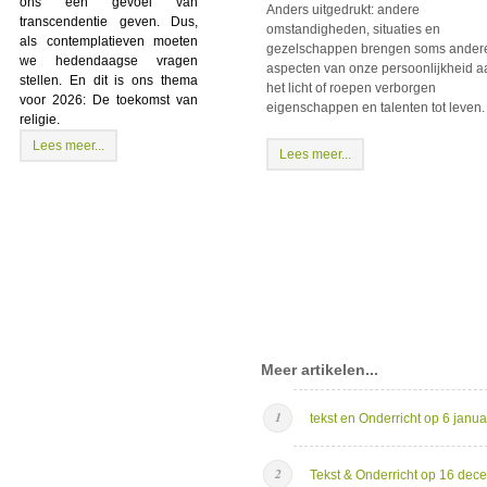
ons een gevoel van
Anders uitgedrukt: andere
transcendentie geven. Dus,
omstandigheden, situaties en
als contemplatieven moeten
gezelschappen brengen soms ander
we hedendaagse vragen
aspecten van onze persoonlijkheid a
stellen. En dit is ons thema
het licht of roepen verborgen
voor 2026: De toekomst van
eigenschappen en talenten tot leven.
religie.
Lees meer...
Lees meer...
Meer artikelen...
tekst en Onderricht op 6 janua
Tekst & Onderricht op 16 de