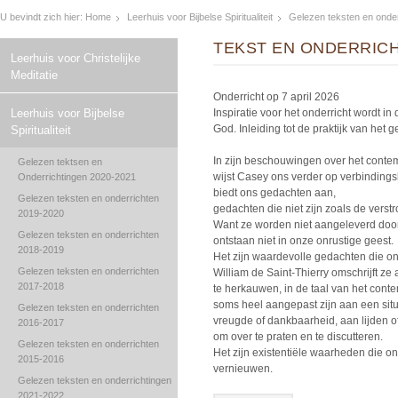
U bevindt zich hier:
Home
Leerhuis voor Bijbelse Spiritualiteit
Gelezen teksten en onde
TEKST EN ONDERRICHT
Leerhuis voor Christelijke
Meditatie
Onderricht op 7 april 2026
Leerhuis voor Bijbelse
Inspiratie voor het onderricht wordt in
God. Inleiding tot de praktijk van het
Spiritualiteit
In zijn beschouwingen over het conte
Gelezen tektsen en
wijst Casey ons verder op verbindingsli
Onderrichtingen 2020-2021
biedt ons gedachten aan,
Gelezen teksten en onderrichten
gedachten die niet zijn zoals de verst
2019-2020
Want ze worden niet aangeleverd door
Gelezen teksten en onderrichten
ontstaan niet in onze onrustige geest.
2018-2019
Het zijn waardevolle gedachten die on
Gelezen teksten en onderrichten
William de Saint-Thierry omschrijft ze
2017-2018
te herkauwen, in de taal van het con
soms heel aangepast zijn aan een situ
Gelezen teksten en onderrichten
vreugde of dankbaarheid, aan lijden o
2016-2017
om over te praten en te discutteren.
Gelezen teksten en onderrichten
Het zijn existentiële waarheden die o
2015-2016
vernieuwen.
Gelezen teksten en onderrichtingen
2021-2022