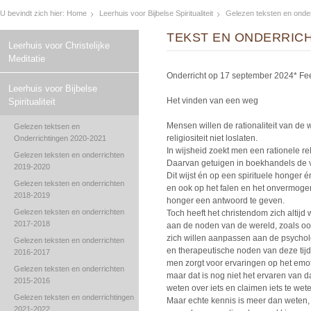
U bevindt zich hier:
Home
Leerhuis voor Bijbelse Spiritualiteit
Gelezen teksten en onde
TEKST EN ONDERRICH
Leerhuis voor Christelijke
Meditatie
Onderricht op 17 september 2024* Fe
Leerhuis voor Bijbelse
Het vinden van een weg
Spiritualiteit
Mensen willen de rationaliteit van d
Gelezen tektsen en
religiositeit niet loslaten.
Onderrichtingen 2020-2021
In wijsheid zoekt men een rationele rel
Gelezen teksten en onderrichten
Daarvan getuigen in boekhandels de v
2019-2020
Dit wijst én op een spirituele honger é
Gelezen teksten en onderrichten
en ook op het falen en het onvermogen
2018-2019
honger een antwoord te geven.
Gelezen teksten en onderrichten
Toch heeft het christendom zich altijd
2017-2018
aan de noden van de wereld, zoals ook 
zich willen aanpassen aan de psycho
Gelezen teksten en onderrichten
en therapeutische noden van deze tijd
2016-2017
men zorgt voor ervaringen op het emot
Gelezen teksten en onderrichten
maar dat is nog niet het ervaren van 
2015-2016
weten over iets en claimen iets te wet
Gelezen teksten en onderrichtingen
Maar echte kennis is meer dan weten,
2021-2022