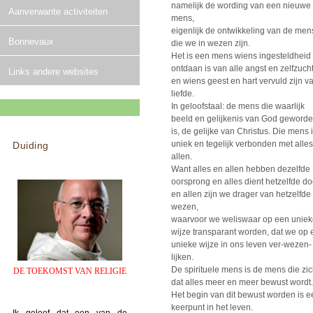
namelijk de wording van een nieuwe
Aanverwante activiteiten
mens,
eigenlijk de ontwikkeling van de men
Bonnevaux
die we in wezen zijn.
Het is een mens wiens ingesteldheid
ontdaan is van alle angst en zelfzuch
Links andere websites
en wiens geest en hart vervuld zijn v
liefde.
In geloofstaal: de mens die waarlijk
beeld en gelijkenis van God geword
is, de gelijke van Christus. Die mens 
uniek en tegelijk verbonden met alle
Duiding
allen.
Want alles en allen hebben dezelfde
oorsprong en alles dient hetzelfde do
en allen zijn we drager van hetzelfde
wezen,
waarvoor we weliswaar op een unie
wijze transparant worden, dat we op
unieke wijze in ons leven ver-wezen-
lijken.
De spirituele mens is de mens die zi
DE TOEKOMST VAN RELIGIE
dat alles meer en meer bewust wordt.
Het begin van dit bewust worden is e
keerpunt in het leven.
Ik geloof dat een van de