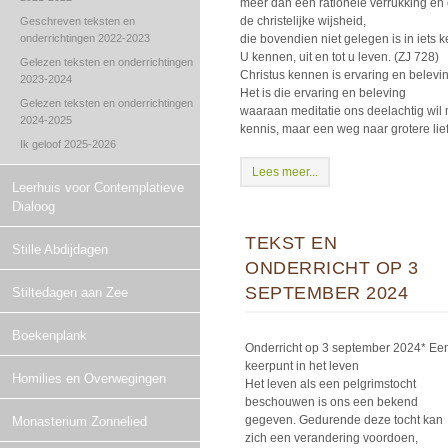
meer dan een rationele verrukking en
de christelijke wijsheid,
Geschreven teksten en
onderrichtingen 2022-2023
die bovendien niet gelegen is in iet
U kennen, uit en tot u leven. (ZJ 728)
Gelezen teksten en onderrichtingen
Christus kennen is ervaring en belevin
2023-2024
Het is die ervaring en beleving
Gelezen teksten en onderrichtingen
waaraan meditatie ons deelachtig wil
2024-2025
kennis, maar een weg naar grotere lie
Ik geloof 2025-2026
Lees meer...
Leerhuis voor Contemplatieve
Dialoog
TEKST EN
Stille Abdijdagen
ONDERRICHT OP 3
SEPTEMBER 2024
Stiltedagen aan Zee
Boekenplank
Onderricht op 3 september 2024* Ee
keerpunt in het leven
Homilies en Overwegingen
Het leven als een pelgrimstocht
beschouwen is ons een bekend
gegeven. Gedurende deze tocht kan
Monasterium Zonnelied
zich een verandering voordoen,