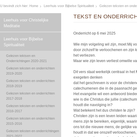
U bevindt zich hier:
Home
Leerhuis voor Bijbelse Spiritualiteit
Gelezen teksten en onde
TEKST EN ONDERRICHT
Leerhuis voor Christelijke
Meditatie
Onderricht op 6 mei 2025
Leerhuis voor Bijbelse
Wie mijn volgeling wil zijn, moet Mij v
Spiritualiteit
door zichzelf te verloochenen en zijn 
het verliezen.
Gelezen tektsen en
Maar wie zijn leven verliest omwille v
Onderrichtingen 2020-2021
Gelezen teksten en onderrichten
Dit vers staat werkelijk centraal in h
2019-2020
exegeten denken
Gelezen teksten en onderrichten
dat het geschreven is voor de christe
2018-2019
catechumenen die in de paasnacht g
Gelezen teksten en onderrichten
Het evangelie wil een antwoord biede
2017-2018
wie is die Christus die jullie (catec
houdt die navolging in?
Gelezen teksten en onderrichten
Wat betekent het dus christen te zijn?
2016-2017
Christen zijn is een leven leiden waa
Gelezen teksten en onderrichten
mens zijn te bereiken, eigenlijk, waar
2015-2016
ons tot die nieuwe mens, de gelijke va
Gelezen teksten en onderrichtingen
houdt in dat we onszelf verloochenen, 
2021-2022