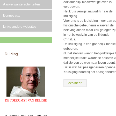
ook duidelijk maakt wat geloven is:
Aanverwante activiteiten
vertrouwen.
Het kruis verwijst natuurlijk naar de
Bonnevaux
kruisiging.
Voor ons is de kruisiging meer dan e
historische gebeurtenis waarvan de
Links andere websites
beleving alleen maar zou gelegen zij
in het bewustzijn van de lijdende
Christus.
De kruisiging is een goddelijk-mensel
gebeuren,
nl. het sterven waarin het goddelijke 
Duiding
menselijke raakt, waarin te beleven v
dat sterven de weg naar leven opent.
Dat is wat het paasgebeuren openbaa
Kruisiging hoort bij het paasgebeuren
Lees meer...
DE TOEKOMST VAN RELIGIE
Ik geloof dat een van de