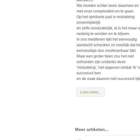
aandacht.
We moeten echter leren daarmee en
met onze complexiteit om te gaan.
Op het spirituele pad is mislukking
onvermijdelijk
en zelfs noodzakelijk, al is het maar 
nederig te worden en te blijven.
In ons mediteren lijkt het eenvoudig
aandacht schenken zo moeilijk dat he
eenvoudige dus onuitvoerbaar lijkt.
Maar een groter falen zou het niet
volharden zijn ondanks deze
‘mislukking’, het opgeven omdat ‘ik’ n
succesvol ben
en de zaak daarom niet succesvol lijk
Lees meer...
Meer artikelen...