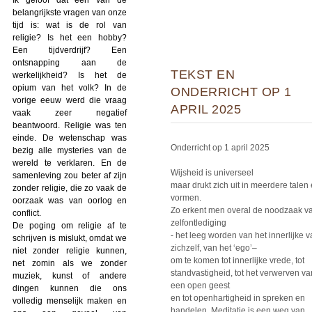
belangrijkste vragen van onze
tijd is: wat is de rol van
religie? Is het een hobby?
Een tijdverdrijf? Een
ontsnapping aan de
TEKST EN
werkelijkheid? Is het de
opium van het volk? In de
ONDERRICHT OP 1
vorige eeuw werd die vraag
APRIL 2025
vaak zeer negatief
beantwoord. Religie was ten
einde. De wetenschap was
Onderricht op 1 april 2025
bezig alle mysteries van de
wereld te verklaren. En de
Wijsheid is universeel
samenleving zou beter af zijn
maar drukt zich uit in meerdere talen
zonder religie, die zo vaak de
vormen.
oorzaak was van oorlog en
Zo erkent men overal de noodzaak v
conflict.
zelfontlediging
De poging om religie af te
- het leeg worden van het innerlijke 
schrijven is mislukt, omdat we
zichzelf, van het ‘ego’–
niet zonder religie kunnen,
om te komen tot innerlijke vrede, tot
net zomin als we zonder
standvastigheid, tot het verwerven va
muziek, kunst of andere
een open geest
dingen kunnen die ons
en tot openhartigheid in spreken en
volledig menselijk maken en
handelen. Meditatie is een weg van