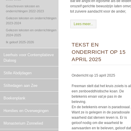
dat we angst en egoïsme als de leiden
onszelf gerichte bewustzijn laten om
Geschreven teksten en
onderrichtingen 2022-2023
tot zuivere aandacht voor de ander,
Gelezen teksten en onderrichtingen
2023-2024
Lees meer...
Gelezen teksten en onderrichtingen
2024-2025
Ik geloof 2025-2026
TEKST EN
ONDERRICHT OP 15
Leerhuis voor Contemplatieve
APRIL 2025
Dialoog
Stille Abdijdagen
Onderricht op 15 april 2025
Stiltedagen aan Zee
Freeman stelt dat het kruis zoiets is a
een zenboeddhistische koan. De
betekenis ervan vat je pas in de
Boekenplank
beleving.
En de betekenis ervan is paradoxaal.
Homilies en Overwegingen
Want ze is gelegen in de paradoxale
waarheid dat sterven leven is. Er is
geloof nodig om die waarheid te
Monasterium Zonnelied
aanvaarden en te beleven, geloof dat