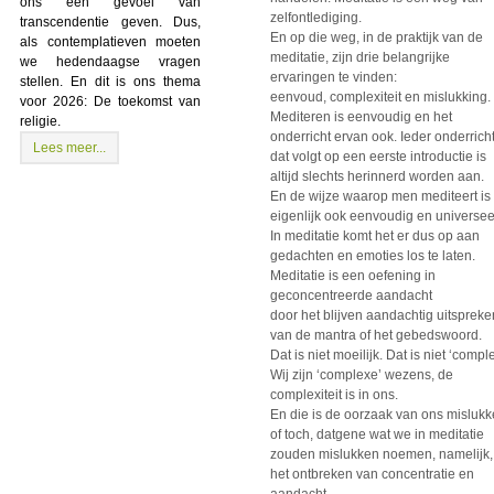
ons een gevoel van
zelfontlediging.
transcendentie geven. Dus,
En op die weg, in de praktijk van de
als contemplatieven moeten
meditatie, zijn drie belangrijke
we hedendaagse vragen
ervaringen te vinden:
stellen. En dit is ons thema
eenvoud, complexiteit en mislukking.
voor 2026: De toekomst van
Mediteren is eenvoudig en het
religie.
onderricht ervan ook. Ieder onderrich
Lees meer...
dat volgt op een eerste introductie is
altijd slechts herinnerd worden aan.
En de wijze waarop men mediteert is
eigenlijk ook eenvoudig en universee
In meditatie komt het er dus op aan
gedachten en emoties los te laten.
Meditatie is een oefening in
geconcentreerde aandacht
door het blijven aandachtig uitspreke
van de mantra of het gebedswoord.
Dat is niet moeilijk. Dat is niet ‘comple
Wij zijn ‘complexe’ wezens, de
complexiteit is in ons.
En die is de oorzaak van ons mislukk
of toch, datgene wat we in meditatie
zouden mislukken noemen, namelijk,
het ontbreken van concentratie en