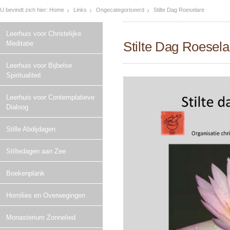
U bevindt zich hier:
Home
Links
Ongecategoriseerd
Stilte Dag Roeselare
Leerhuis voor Christelijke
Stilte Dag Roesela
Meditatie
Leerhuis voor Bijbelse
Spiritualiteit
Leerhuis voor Contemplatieve
Dialoog
Stille Abdijdagen
Stiltedagen aan Zee
Boekenplank
Homilies en Overwegingen
Monasterium Zonnelied