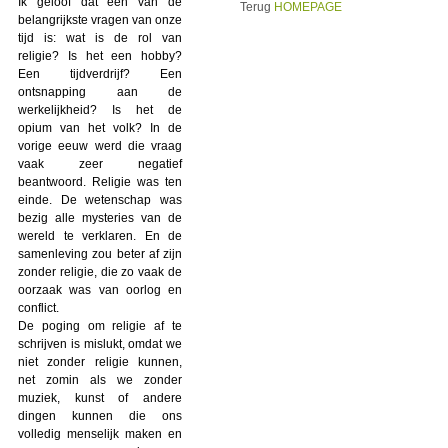
Ik geloof dat een van de
Terug
HOMEPAGE
belangrijkste vragen van onze
tijd is: wat is de rol van
religie? Is het een hobby?
Een tijdverdrijf? Een
ontsnapping aan de
werkelijkheid? Is het de
opium van het volk? In de
vorige eeuw werd die vraag
vaak zeer negatief
beantwoord. Religie was ten
einde. De wetenschap was
bezig alle mysteries van de
wereld te verklaren. En de
samenleving zou beter af zijn
zonder religie, die zo vaak de
oorzaak was van oorlog en
conflict.
De poging om religie af te
schrijven is mislukt, omdat we
niet zonder religie kunnen,
net zomin als we zonder
muziek, kunst of andere
dingen kunnen die ons
volledig menselijk maken en