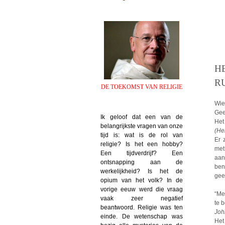
H
R
DE TOEKOMST VAN RELIGIE
Wie 
Gee
Ik geloof dat een van de
Het
belangrijkste vragen van onze
(He
tijd is: wat is de rol van
Er 
religie? Is het een hobby?
met
Een tijdverdrijf? Een
aan
ontsnapping aan de
ben
werkelijkheid? Is het de
gee
opium van het volk? In de
vorige eeuw werd die vraag
“Me
vaak zeer negatief
te 
beantwoord. Religie was ten
Joh
einde. De wetenschap was
Het