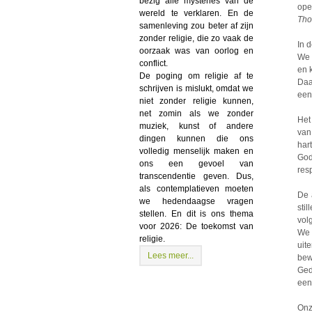
bezig alle mysteries van de
ope
wereld te verklaren. En de
Tho
samenleving zou beter af zijn
zonder religie, die zo vaak de
In 
oorzaak was van oorlog en
We 
conflict.
en 
De poging om religie af te
Daar
schrijven is mislukt, omdat we
een
niet zonder religie kunnen,
net zomin als we zonder
Het
muziek, kunst of andere
van
dingen kunnen die ons
har
volledig menselijk maken en
God
ons een gevoel van
res
transcendentie geven. Dus,
als contemplatieven moeten
De 
we hedendaagse vragen
sti
stellen. En dit is ons thema
vol
voor 2026: De toekomst van
We 
religie.
uit
Lees meer...
bew
Ged
een
Onz