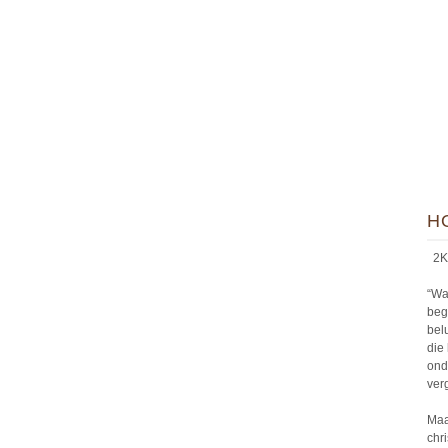
H
2Ko
“Wa
beg
bel
die
ond
ver
Maa
chr