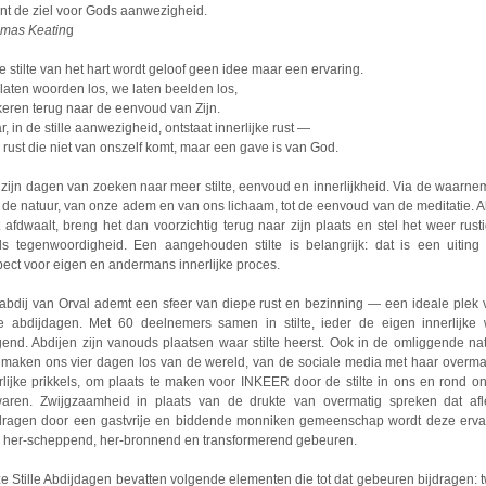
nt de ziel voor Gods aanwezigheid.
mas Keatin
g
de stilte van het hart wordt geloof geen idee maar een ervaring.
laten woorden los, we laten beelden los,
keren terug naar de eenvoud van Zijn.
, in de stille aanwezigheid, ontstaat innerlijke rust —
 rust die niet van onszelf komt, maar een gave is van God.
 zijn dagen van zoeken naar meer stilte, eenvoud en innerlijkheid. Via de waarne
 de natuur, van onze adem en van ons lichaam, tot de eenvoud van de meditatie. Al
t afdwaalt, breng het dan voorzichtig terug naar zijn plaats en stel het weer rusti
s tegenwoordigheid. Een aangehouden stilte is belangrijk: dat is een uiting
pect voor eigen en andermans innerlijke proces.
abdij van Orval ademt een sfeer van diepe rust en bezinning — een ideale plek 
lle abdijdagen. Met 60 deelnemers samen in stilte, ieder de eigen innerlijke
gend. Abdijen zijn vanouds plaatsen waar stilte heerst. Ook in de omliggende nat
maken ons vier dagen los van de wereld, van de sociale media met haar overma
erlijke prikkels, om plaats te maken voor INKEER door de stilte in ons en rond on
aren. Zwijgzaamheid in plaats van de drukte van overmatig spreken dat afle
ragen door een gastvrije en biddende monniken gemeenschap wordt deze erva
 her-scheppend, her-bronnend en transformerend gebeuren.
e Stille Abdijdagen bevatten volgende elementen die tot dat gebeuren bijdragen: 