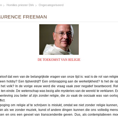
en
Homilies priester Dirk
Ongecategoriseerd
AURENCE FREEMAN
DE TOEKOMST VAN RELIGIE
geloof dat een van de belangrijkste vragen van onze tijd is: wat is de rol van religie
 een hobby? Een tijdverdrijf? Een ontsnapping aan de werkelijkheid? Is het de o
 het volk? In de vorige eeuw werd die vraag vaak zeer negatief beantwoord. Rel
 ten einde. De wetenschap was bezig alle mysteries van de wereld te verklaren. E
enleving zou beter af zijn zonder religie, die zo vaak de oorzaak was van oorlo
lict.
poging om religie af te schrijven is mislukt, omdat we niet zonder religie kunnen,
in als we zonder muziek, kunst of andere dingen kunnen die ons volledig mense
en en ons een gevoel van transcendentie geven. Dus, als contemplatieven mo