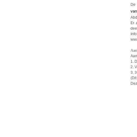
De 
van
Abd
Er 
dee
In
www
Aanb
Aan
1.
2
3. 
(Dit
Dez