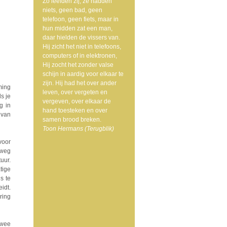
Zo leefden zij, ze hadden
niets, geen bad, geen
telefoon, geen fiets, maar in
hun midden zat een man,
daar hielden de vissers van.
Hij zicht het niet in telefoons,
computers of in elektronen,
Hij zocht het zonder valse
schijn in aardig voor elkaar te
zijn. Hij had het over ander
ming
leven, over vergeten en
s je
vergeven, over elkaar de
g in
hand toesteken en over
 van
samen brood breken.
Toon Hermans (Terugblik)
voor
 weg
uur.
tige
s te
idt.
ring
twee