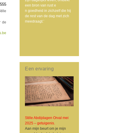
555
een bron van rust e
n goedheid in zichzelf die hij
ille
de rest van de dag met zich
meedraagt.’
r de
s.be
Een ervaring
Stille Abdijdagen Orval mei
2025 – getuigenis.
Aan mijn beurt om je mijn