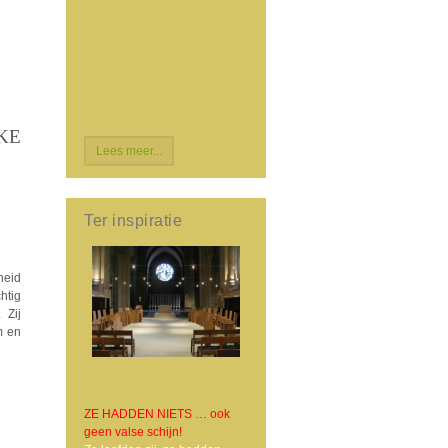
KE
Lees meer...
Ter inspiratie
heid
htig
 Zij
m en
ZE HADDEN NIETS … ook
geen valse schijn!