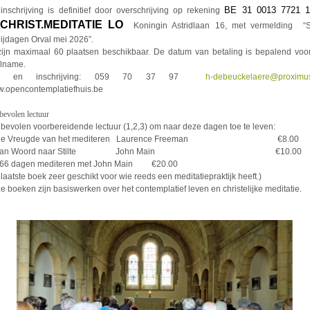
BE 31 0013 7721 1
inschrijving is definitief door overschrijving op rekening
CHRIST.MEDITATIE LO
Koningin Astridlaan 16, met vermelding “St
ijdagen Orval mei 2026”.
zijn maximaal 60 plaatsen beschikbaar. De datum van betaling is bepalend voo
lname.
fo en inschrijving: 059 70 37 97
h-debeuckelaere@proximu
.opencontemplatiefhuis.be
evolen lectuur
bevolen voorbereidende lectuur (1,2,3) om naar deze dagen toe te leven:
 De Vreugde van het mediteren Laurence Freeman €8.00
. Van Woord naar Stilte John Main €10.00
366 dagen mediteren met John Main €20.00
 laatste boek zeer geschikt voor wie reeds een meditatiepraktijk heeft.)
e boeken zijn basiswerken over het contemplatief leven en christelijke meditatie.