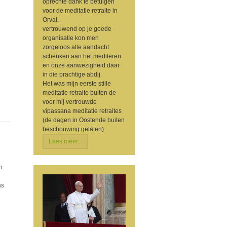
oprechte dank te betuigen
voor de meditatie retraite in
Orval,
vertrouwend op je goede
organisatie kon men
zorgeloos alle aandacht
schenken aan het mediteren
en onze aanwezigheid daar
in die prachtige abdij.
Het was mijn eerste stille
meditatie retraite buiten de
voor mij vertrouwde
vipassana meditatie retraites
(de dagen in Oostende buiten
beschouwing gelaten).
Lees meer...
n
ns