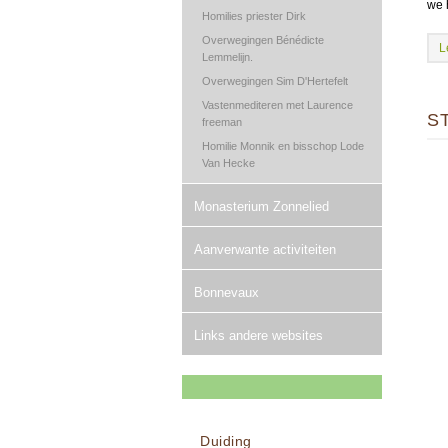
we 
Homilies priester Dirk
Overwegingen Bénédicte
L
Lemmelijn.
Overwegingen Sim D'Hertefelt
Vastenmediteren met Laurence
S
freeman
Homilie Monnik en bisschop Lode
Van Hecke
Monasterium Zonnelied
Aanverwante activiteiten
Bonnevaux
Links andere websites
Duiding