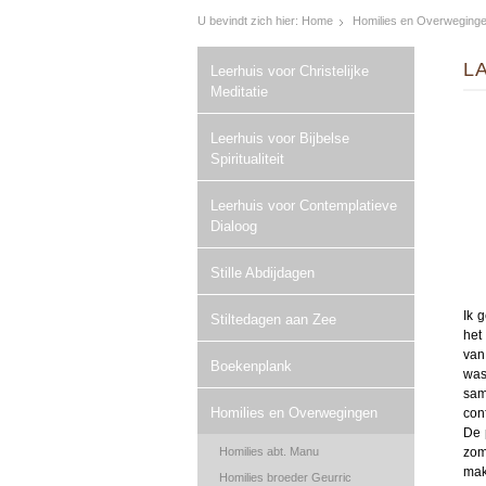
U bevindt zich hier:
Home
Homilies en Overweging
L
Leerhuis voor Christelijke
Meditatie
Leerhuis voor Bijbelse
Spiritualiteit
Leerhuis voor Contemplatieve
Dialoog
Stille Abdijdagen
Ik 
Stiltedagen aan Zee
het
van
Boekenplank
was
sam
Homilies en Overwegingen
conf
De 
zom
Homilies abt. Manu
mak
Homilies broeder Geurric