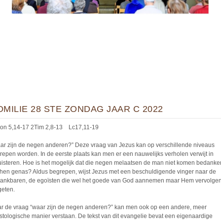
OMILIE 28 STE ZONDAG JAAR C 2022
n 5,14-17 2Tim 2,8-13 Lc17,11-19
ar zijn de negen anderen?” Deze vraag van Jezus kan op verschillende niveaus
repen worden. In de eerste plaats kan men er een nauwelijks verholen verwijt in
uisteren. Hoe is het mogelijk dat die negen melaatsen de man niet komen bedanke
 hen genas? Aldus begrepen, wijst Jezus met een beschuldigende vinger naar de
ankbaren, de egoïsten die wel het goede van God aannemen maar Hem vervolge
geten.
r de vraag “waar zijn de negen anderen?” kan men ook op een andere, meer
istologische manier verstaan. De tekst van dit evangelie bevat een eigenaardige