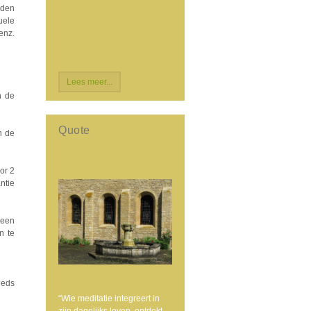
jden
uele
enz.
Lees meer...
 de
Quote
n de
or 2
ntie
 een
n te
eeds
“Wie meditatie integreert in
zijn dagelijks leven, ontdekt