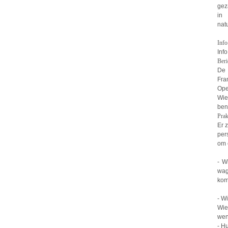
gez
in 
nat
Info
Inf
Beri
De 
Fra
Open
Wie
ben
Prak
Er 
per
om 
- W
wag
kom
- W
Wie
wen
- H