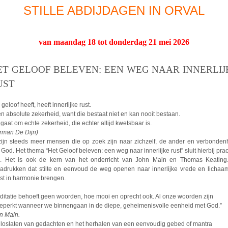
STILLE ABDIJDAGEN IN ORVAL
van maandag 18 tot donderdag 21 mei 2026
ET GELOOF BELEVEN: EEN WEG NAAR INNERLIJ
UST
geloof heeft, heeft innerlijke rust.
n absolute zekerheid, want die bestaat niet en kan nooit bestaan.
 gaat om echte zekerheid, die echter altijd kwetsbaar is.
rman De Dijn)
zijn steeds meer mensen die op zoek zijn naar zichzelf, de ander en verbonden
 God. Het thema “Het Geloof beleven: een weg naar innerlijke rust” sluit hierbij prac
. Het is ook de kern van het onderricht van John Main en Thomas Keating.
adrukken dat stilte en eenvoud de weg openen naar innerlijke vrede en lichaa
st in harmonie brengen.
ditatie behoeft geen woorden, hoe mooi en oprecht ook. Al onze woorden zijn
beperkt wanneer we binnengaan in de diepe, geheimenisvolle eenheid met God.”
n Main.
 loslaten van gedachten en het herhalen van een eenvoudig gebed of mantra