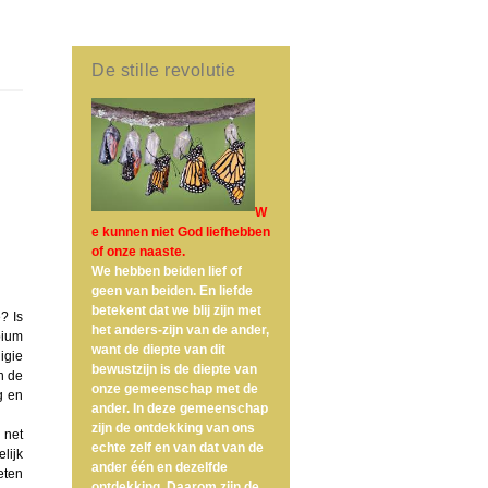
De stille revolutie
W
e kunnen niet God liefhebben
of onze naaste.
We hebben beiden lief of
geen van beiden. En liefde
betekent dat we blij zijn met
? Is
het anders-zijn van de ander,
pium
want de diepte van dit
igie
bewustzijn is de diepte van
n de
onze gemeenschap met de
g en
ander. In deze gemeenschap
zijn de ontdekking van ons
 net
echte zelf en van dat van de
lijk
ander één en dezelfde
eten
ontdekking. Daarom zijn de