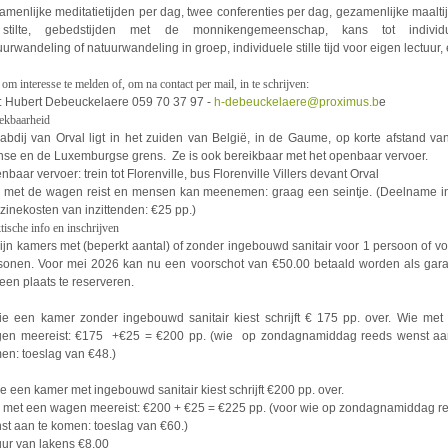
amenlijke meditatietijden per dag, twee conferenties per dag, gezamenlijke maalti
stilte, gebedstijden met de monnikengemeenschap, kans tot individ
uurwandeling of natuurwandeling in groep, individuele stille tijd voor eigen lectuur, 
 om interesse te melden of, om na contact per mail, in te schrijven:
o: Hubert Debeuckelaere 059 70 37 97 -
h-debeuckelaere@proximus.b
e
ekbaarheid
abdij van Orval ligt in het zuiden van België, in de Gaume, op korte afstand
van
nse en de Luxemburgse grens. Ze is ook bereikbaar met het openbaar vervoer.
baar vervoer: trein tot Florenville, bus Florenville Villers devant Orval
 met de wagen reist en mensen kan meenemen: graag een seintje. (Deelname i
zinekosten van inzittenden: €25 pp.)
tische info en inschrijven
zijn kamers met (beperkt aantal) of zonder ingebouwd sanitair voor 1 persoon of vo
sonen. Voor mei 2026 kan nu een voorschot van €50.00 betaald worden als gara
een plaats te reserveren.
ie een kamer zonder ingebouwd sanitair kiest schrijft € 175 pp. over. Wie met
en meereist: €175 +€25 = €200 pp. (wie op zondagnamiddag reeds wenst aa
en: toeslag van €48.)
ie een kamer met ingebouwd sanitair kiest schrijft €200 pp. over.
 met een wagen meereist: €200 + €25 = €225 pp. (voor wie op zondagnamiddag r
st aan te komen: toeslag van €60.)
uur van lakens €8.00