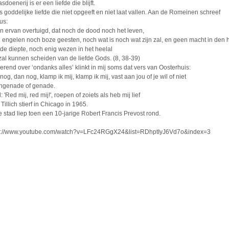
doenerij is er een liefde die blijft.
is goddelijke liefde die niet opgeeft en niet laat vallen. Aan de Romeinen schreef
us:
en ervan overtuigd, dat noch de dood noch het leven,
 engelen noch boze geesten, noch wat is noch wat zijn zal, en geen macht in den
n de diepte, noch enig wezen in het heelal
zal kunnen scheiden van de liefde Gods. (8, 38-39)
erend over ‘ondanks alles’ klinkt in mij soms dat vers van Oosterhuis:
og, dan nog, klamp ik mij, klamp ik mij, vast aan jou of je wil of niet
ngenade of genade.
l: 'Red mij, red mij!', roepen of zoiets als heb mij lief
Tillich stierf in Chicago in 1965.
ie stad liep toen een 10-jarige Robert Francis Prevost rond.
s://www.youtube.com/watch?v=LFc24RGgX24&list=RDhptIyJ6Vd7o&index=3