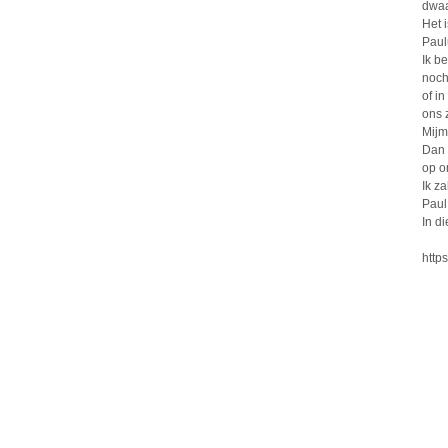
dwaas
Het 
Paul
Ik b
noch
of i
ons 
Mijm
Dan n
op o
Ik za
Paul 
In d
http