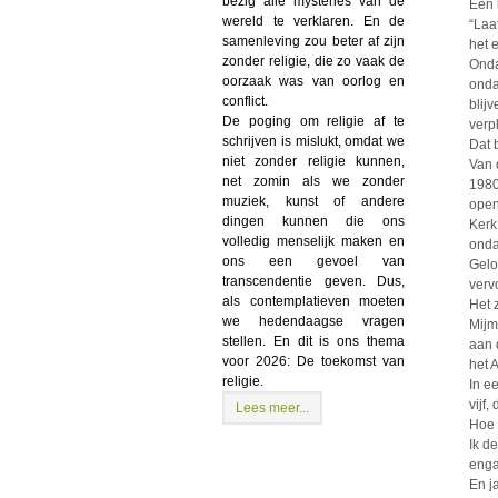
bezig alle mysteries van de
Een 
wereld te verklaren. En de
“Laa
samenleving zou beter af zijn
het 
zonder religie, die zo vaak de
Onda
oorzaak was van oorlog en
onda
conflict.
blij
De poging om religie af te
verp
schrijven is mislukt, omdat we
Dat 
niet zonder religie kunnen,
Van 
net zomin als we zonder
1980
muziek, kunst of andere
open
dingen kunnen die ons
Kerk
volledig menselijk maken en
onda
ons een gevoel van
Gelo
transcendentie geven. Dus,
vervo
als contemplatieven moeten
Het 
we hedendaagse vragen
Mijm
stellen. En dit is ons thema
aan 
voor 2026: De toekomst van
het 
religie.
In e
vijf
Lees meer...
Hoe 
Ik d
enga
En j