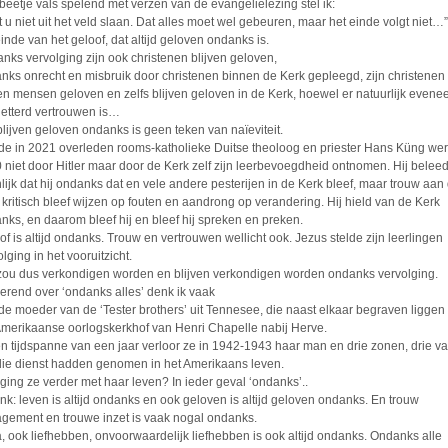
beetje vals spelend met verzen van de evangelielezing stel ik:
t u niet uit het veld slaan. Dat alles moet wel gebeuren, maar het einde volgt niet…”
einde van het geloof, dat altijd geloven ondanks is.
nks vervolging zijn ook christenen blijven geloven,
nks onrecht en misbruik door christenen binnen de Kerk gepleegd, zijn christenen
ven mensen geloven en zelfs blijven geloven in de Kerk, hoewel er natuurlijk evene
letterd vertrouwen is…
blijven geloven ondanks is geen teken van naïeviteit.
de in 2021 overleden rooms-katholieke Duitse theoloog en priester Hans Küng wer
 niet door Hitler maar door de Kerk zelf zijn leerbevoegdheid ontnomen. Hij belee
lijk dat hij ondanks dat en vele andere pesterijen in de Kerk bleef, maar trouw aan 
 kritisch bleef wijzen op fouten en aandrong op verandering. Hij hield van de Kerk
nks, en daarom bleef hij en bleef hij spreken en preken.
of is altijd ondanks. Trouw en vertrouwen wellicht ook. Jezus stelde zijn leerlingen
lging in het vooruitzicht.
zou dus verkondigen worden en blijven verkondigen worden ondanks vervolging.
erend over ‘ondanks alles’ denk ik vaak
de moeder van de ‘Tester brothers’ uit Tennesee, die naast elkaar begraven liggen
Amerikaanse oorlogskerkhof van Henri Chapelle nabij Herve.
en tijdspanne van een jaar verloor ze in 1942-1943 haar man en drie zonen, drie v
, die dienst hadden genomen in het Amerikaans leven.
ging ze verder met haar leven? In ieder geval ‘ondanks’..
enk: leven is altijd ondanks en ook geloven is altijd geloven ondanks. En trouw
gement en trouwe inzet is vaak nogal ondanks.
a, ook liefhebben, onvoorwaardelijk liefhebben is ook altijd ondanks. Ondanks alle