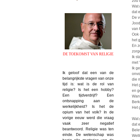
zou 
Wat 
dat 
De v
Jood
van 
Ook 
het 
En z
zorg
DE TOEKOMST VAN RELIGIE
Ik s
met ‘
Ik g
Ik geloof dat een van de
onvo
belangrijkste vragen van onze
die 
tijd is: wat is de rol van
Het 
religie? Is het een hobby?
en g
Een tijdverdrijf? Een
Want
ontsnapping aan de
Berk
werkelijkheid? Is het de
Het 
opium van het volk? In de
vorige eeuw werd die vraag
Wat 
vaak zeer negatief
dat 
beantwoord. Religie was ten
Bele
einde. De wetenschap was
Well