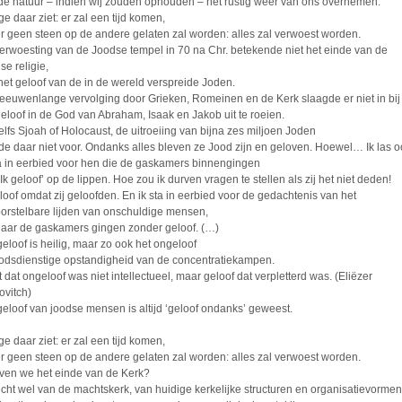
de natuur – indien wij zouden ophouden – het rustig weer van ons overnemen.
ge daar ziet: er zal een tijd komen,
er geen steen op de andere gelaten zal worden: alles zal verwoest worden.
erwoesting van de Joodse tempel in 70 na Chr. betekende niet het einde van de
se religie,
het geloof van de in de wereld verspreide Joden.
eeuwenlange vervolging door Grieken, Romeinen en de Kerk slaagde er niet in bij
geloof in de God van Abraham, Isaak en Jakob uit te roeien.
elfs Sjoah of Holocaust, de uitroeiing van bijna zes miljoen Joden
de daar niet voor. Ondanks alles bleven ze Jood zijn en geloven. Hoewel… Ik las oo
ta in eerbied voor hen die de gaskamers binnengingen
Ik geloof’ op de lippen. Hoe zou ik durven vragen te stellen als zij het niet deden!
eloof omdat zij geloofden. En ik sta in eerbied voor de gedachtenis van het
orstelbare lijden van onschuldige mensen,
naar de gaskamers gingen zonder geloof. (…)
geloof is heilig, maar zo ook het ongeloof
odsdienstige opstandigheid van de concentratiekampen.
 dat ongeloof was niet intellectueel, maar geloof dat verpletterd was. (Eliëzer
ovitch)
geloof van joodse mensen is altijd ‘geloof ondanks’ geweest.
ge daar ziet: er zal een tijd komen,
er geen steen op de andere gelaten zal worden: alles zal verwoest worden.
ven we het einde van de Kerk?
icht wel van de machtskerk, van huidige kerkelijke structuren en organisatievormen