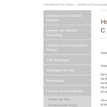
U bevindt zich hier:
Home
Homilies en Overweging
Leerhuis voor Christelijke
Ho
Meditatie
C 
Leerhuis voor Bijbelse
Spiritualiteit
Leerhuis voor Contemplatieve
Dialoog
Homi
Stille Abdijdagen
Amer
Stiltedagen aan Zee
De i
de b
Boekenplank
en k
Hij 
Homilies en Overwegingen
en s
Homilies abt. Manu
Als 
te l
Homilies broeder Geurric