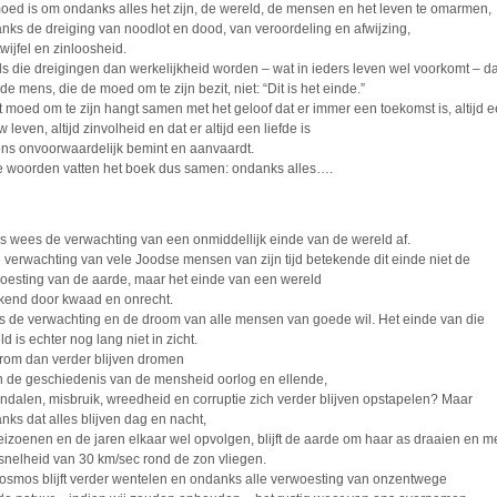
oed is om ondanks alles het zijn, de wereld, de mensen en het leven te omarmen,
nks de dreiging van noodlot en dood, van veroordeling en afwijzing,
wijfel en zinloosheid.
ls die dreigingen dan werkelijkheid worden – wat in ieders leven wel voorkomt – d
de mens, die de moed om te zijn bezit, niet: “Dit is het einde.”
 moed om te zijn hangt samen met het geloof dat er immer een toekomst is, altijd 
 leven, altijd zinvolheid en dat er altijd een liefde is
ons onvoorwaardelijk bemint en aanvaardt.
 woorden vatten het boek dus samen: ondanks alles….
s wees de verwachting van een onmiddellijk einde van de wereld af.
e verwachting van vele Joodse mensen van zijn tijd betekende dit einde niet de
oesting van de aarde, maar het einde van een wereld
kend door kwaad en onrecht.
is de verwachting en de droom van alle mensen van goede wil. Het einde van die
d is echter nog lang niet in zicht.
om dan verder blijven dromen
in de geschiedenis van de mensheid oorlog en ellende,
ndalen, misbruik, wreedheid en corruptie zich verder blijven opstapelen? Maar
nks dat alles blijven dag en nacht,
eizoenen en de jaren elkaar wel opvolgen, blijft de aarde om haar as draaien en m
snelheid van 30 km/sec rond de zon vliegen.
osmos blijft verder wentelen en ondanks alle verwoesting van onzentwege