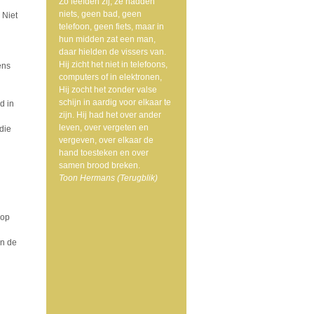
Zo leefden zij, ze hadden
niets, geen bad, geen
 Niet
telefoon, geen fiets, maar in
hun midden zat een man,
daar hielden de vissers van.
Hij zicht het niet in telefoons,
ens
computers of in elektronen,
Hij zocht het zonder valse
schijn in aardig voor elkaar te
d in
zijn. Hij had het over ander
d
leven, over vergeten en
die
vergeven, over elkaar de
hand toesteken en over
samen brood breken.
Toon Hermans (Terugblik)
 op
an de