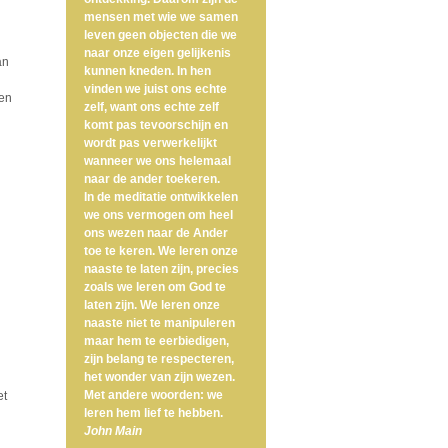
mensen met wie we samen
leven geen objecten die we
naar onze eigen gelijkenis
an
kunnen kneden. In hen
vinden we juist ons echte
een
zelf, want ons echte zelf
komt pas tevoorschijn en
wordt pas verwerkelijkt
wanneer we ons helemaal
naar de ander toekeren.
In de meditatie ontwikkelen
we ons vermogen om heel
ons wezen naar de Ander
toe te keren. We leren onze
naaste te laten zijn, precies
zoals we leren om God te
laten zijn. We leren onze
naaste niet te manipuleren
maar hem te eerbiedigen,
zijn belang te respecteren,
het wonder van zijn wezen.
Met andere woorden: we
et
leren hem lief te hebben.
John Main