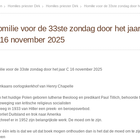
en
Homilies priester Dirk
Homilies priester Dirk
Homilie voor de 33ste zondag door 
milie voor de 33ste zondag door het jaa
16 november 2025
lie voor de 33ste zondag door het jaar C 16 november 2025
ikaans oorlogskerkhof van Henry Chapelle
n het huidige Polen geboren lutherse theoloog en predikant Paul Tillich, behoorde t
eweging van kritische religieus socialisten
reeg in 1933 van Hitler een preek- en beroepsverbod.
verliet Duitsland en trok naar Amerika
chreef er in 1952 zijn belangrijkste werk: De moed om te zijn.
er één iets is dat we uit dat boek mogen onthouden dan is het dat de moed om te zi
even