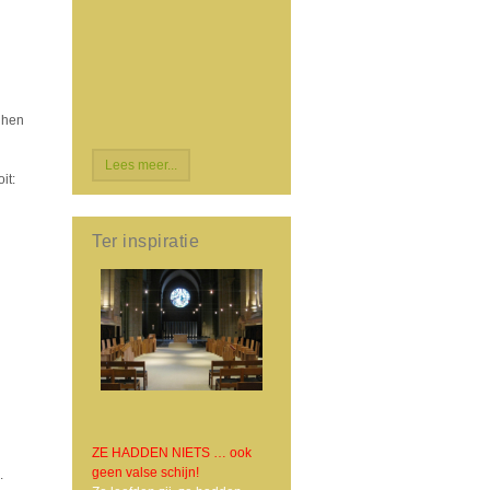
 hen
Lees meer...
it:
Ter inspiratie
ZE HADDEN NIETS … ook
geen valse schijn!
.