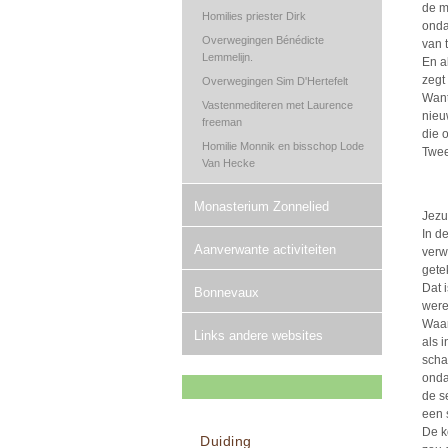
de m
Homilies priester Dirk
onda
Overwegingen Bénédicte
van t
Lemmelijn.
En a
zegt 
Overwegingen Sim D'Hertefelt
Want
Vastenmediteren met Laurence
nieuw
freeman
die 
Homilie Monnik en bisschop Lode
Twee
Van Hecke
Monasterium Zonnelied
Jezu
In d
Aanverwante activiteiten
verw
gete
Dat 
Bonnevaux
werel
Waar
Links andere websites
als 
scha
onda
de s
een 
De k
Duiding