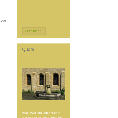
 hoge
Lees meer...
Quote
“Wie meditatie integreert in
zijn dagelijks leven, ontdekt