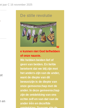
het jaar C 16 november 2025
De stille revolutie
r
W
e kunnen niet God liefhebben
of onze naaste.
We hebben beiden lief of
geen van beiden. En liefde
betekent dat we blij zijn met
het anders-zijn van de ander,
ot
want de diepte van dit
bewustzijn is de diepte van
onze gemeenschap met de
ander. In deze gemeenschap
zijn de ontdekking van ons
echte zelf en van dat van de
jn en
ander één en dezelfde
ontdekking. Daarom zijn de