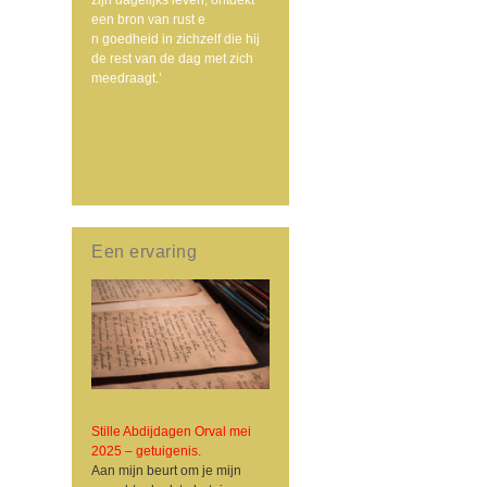
een bron van rust e
n goedheid in zichzelf die hij
de rest van de dag met zich
meedraagt.’
Een ervaring
Stille Abdijdagen Orval mei
2025 – getuigenis.
Aan mijn beurt om je mijn