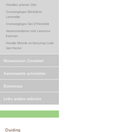
Homilies priester Dirk
Overwegingen Bénédicte
Lemmelijn.
Overwegingen Sim D'Hertefelt
Vastenmediteren met Laurence
freeman
Homilie Monnik en bisschop Lode
Van Hecke
Monasterium Zonnelied
Aanverwante activiteiten
Bonnevaux
Links andere websites
Duiding