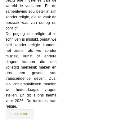
bezig alle mysteries van de
wereld te verklaren. En de
samenleving zou beter af zijn
zonder religie, die zo vaak de
oorzaak was van oorlog en
conflict.
De poging om religie af te
schrijven is mislukt, omdat we
niet zonder religie kunnen,
net zomin als we zonder
muziek, kunst of andere
dingen kunnen die ons
volledig menselijk maken en
ons een gevoel van
transcendentie geven. Dus,
als contemplatieven moeten
we hedendaagse vragen
stellen. En dit is ons thema
voor 2026: De toekomst van
religie.
Lees meer...