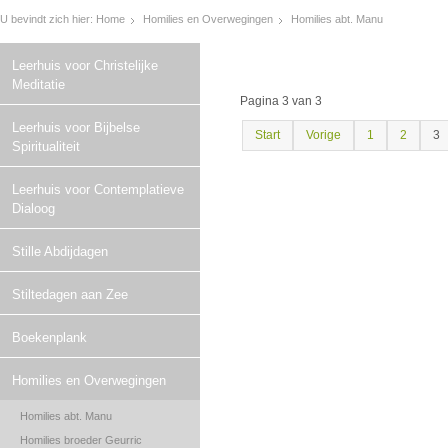
U bevindt zich hier:
Home
Homilies en Overwegingen
Homilies abt. Manu
Leerhuis voor Christelijke
Meditatie
Pagina 3 van 3
Leerhuis voor Bijbelse
Start
Vorige
1
2
3
Spiritualiteit
Leerhuis voor Contemplatieve
Dialoog
Stille Abdijdagen
Stiltedagen aan Zee
Boekenplank
Homilies en Overwegingen
Homilies abt. Manu
Homilies broeder Geurric