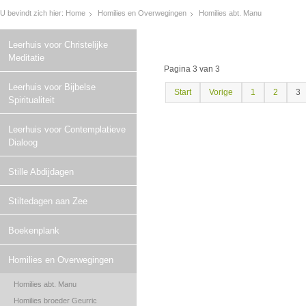
U bevindt zich hier:
Home
Homilies en Overwegingen
Homilies abt. Manu
Leerhuis voor Christelijke
Meditatie
Pagina 3 van 3
Leerhuis voor Bijbelse
Start
Vorige
1
2
3
Spiritualiteit
Leerhuis voor Contemplatieve
Dialoog
Stille Abdijdagen
Stiltedagen aan Zee
Boekenplank
Homilies en Overwegingen
Homilies abt. Manu
Homilies broeder Geurric