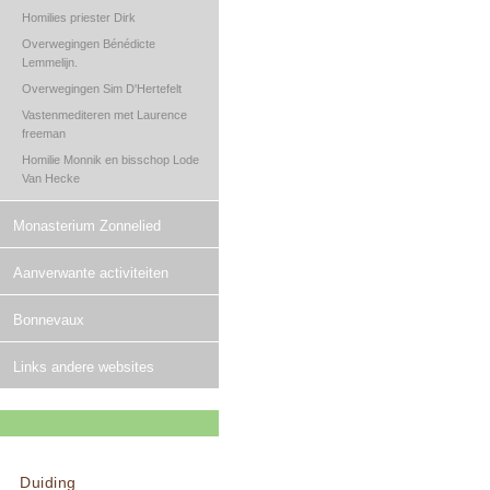
Homilies priester Dirk
Overwegingen Bénédicte
Lemmelijn.
Overwegingen Sim D'Hertefelt
Vastenmediteren met Laurence
freeman
Homilie Monnik en bisschop Lode
Van Hecke
Monasterium Zonnelied
Aanverwante activiteiten
Bonnevaux
Links andere websites
Duiding