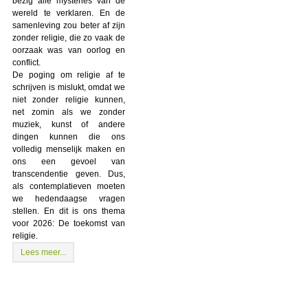
bezig alle mysteries van de
wereld te verklaren. En de
samenleving zou beter af zijn
zonder religie, die zo vaak de
oorzaak was van oorlog en
conflict.
De poging om religie af te
schrijven is mislukt, omdat we
niet zonder religie kunnen,
net zomin als we zonder
muziek, kunst of andere
dingen kunnen die ons
volledig menselijk maken en
ons een gevoel van
transcendentie geven. Dus,
als contemplatieven moeten
we hedendaagse vragen
stellen. En dit is ons thema
voor 2026: De toekomst van
religie.
Lees meer...