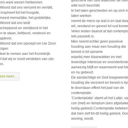
geschenk van God waarover de me
 ons ware wezen herkennen.
wikt noch beschikt.
Woord dat ons verruimt en verrijkt,
In het laten-geschieden en op-zich-i
inspireert tot het hoogste,
laten-werken
 meest menselijke, het goddelijke.
neemt de mens op wat is en laat daa
Woord dat ons leidt
wil, verstand en gevoel tot rust kome
scheppend en verrijkend in het
Velen leiden daaruit af dat contempla
n te staan, liefdevol, vredevol en
iets passiefs is.
ugdevol.
Men neemt echter geen passieve
Woord dat ons oproept om Uw Zoon
houding aan maar een houding die
volgen
bereid is tot opname
deel te nemen aan het Koninkrijk.
waarbij men klaarwakker en met
 dat wij er nooit verstoken van zijn.
levendige interesse en ononderbro
n.
aanwezig blijft en waarneemt wat hi
en nu gebeurt.
ees meer...
De aandachtige en God toegewend
houding die verzoent en bereid is lij
te doorstaan effent het pad van de
contemplatie.
‘Contemplatie’ stamt uit het Latijn, v
con (met) en templum (een afgebak
heilig gebied) Contemplatie beteken
dat men zelf tot dit heilig gebied, Go
woning, wordt.