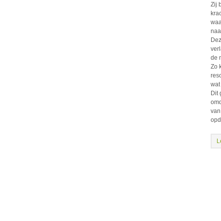
Zij 
kra
waa
naa
Dez
ver
de 
Zo 
res
wat
Dit
omd
van
opd
L