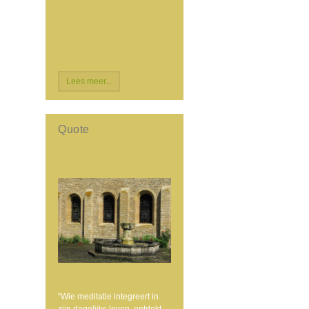
Lees meer...
Quote
“Wie meditatie integreert in
zijn dagelijks leven, ontdekt