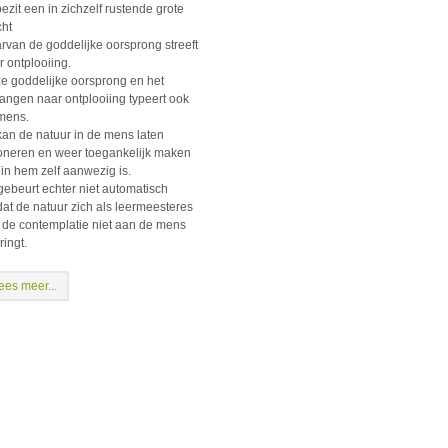
bezit een in zichzelf rustende grote
cht
rvan de goddelijke oorsprong streeft
r ontplooiing.
e goddelijke oorsprong en het
langen naar ontplooiing typeert ook
mens.
kan de natuur in de mens laten
oneren en weer toegankelijk maken
 in hem zelf aanwezig is.
 gebeurt echter niet automatisch
at de natuur zich als leermeesteres
 de contemplatie niet aan de mens
ringt.
ees meer...