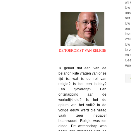
wij
Uw 
ons 
het
Uw 
om 
leve
vre
Uw 
te 
DE TOEKOMST VAN RELIGIE
en 
Geef
Ame
Ik geloof dat een van de
belangrijkste vragen van onze
L
tijd is: wat is de rol van
religie? Is het een hobby?
Een tijdverdrijf? Een
ontsnapping aan de
werkelijkheid? Is het de
opium van het volk? In de
vorige eeuw werd die vraag
vaak zeer negatief
beantwoord. Religie was ten
einde. De wetenschap was