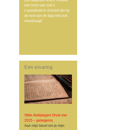
een bron van rust e
n goedheid in zichzelf die hij
de rest van de dag met zich
meedraagt.’
Een ervaring
Stille Abdijdagen Orval mei
2025 – getuigenis.
Aan mijn beurt om je mijn