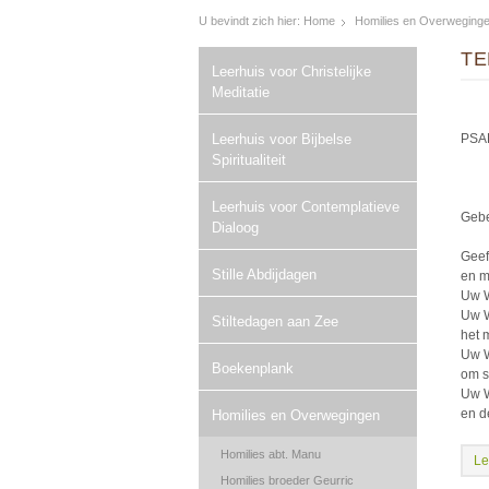
U bevindt zich hier:
Home
Homilies en Overweging
TE
Leerhuis voor Christelijke
Meditatie
Leerhuis voor Bijbelse
PSA
Spiritualiteit
Leerhuis voor Contemplatieve
Geb
Dialoog
Geef
Stille Abdijdagen
en m
Uw W
Uw W
Stiltedagen aan Zee
het 
Uw W
Boekenplank
om s
Uw W
en d
Homilies en Overwegingen
Homilies abt. Manu
Le
Homilies broeder Geurric