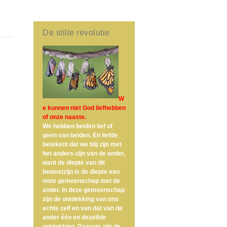
De stille revolutie
W
e kunnen niet God liefhebben
of onze naaste.
We hebben beiden lief of
geen van beiden. En liefde
betekent dat we blij zijn met
het anders-zijn van de ander,
want de diepte van dit
bewustzijn is de diepte van
onze gemeenschap met de
ander. In deze gemeenschap
zijn de ontdekking van ons
echte zelf en van dat van de
ander één en dezelfde
ontdekking. Daarom zijn de