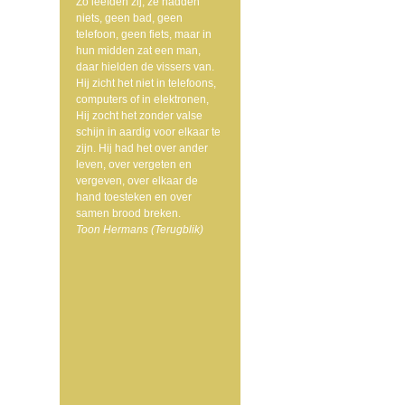
Zo leefden zij, ze hadden
niets, geen bad, geen
telefoon, geen fiets, maar in
hun midden zat een man,
daar hielden de vissers van.
Hij zicht het niet in telefoons,
computers of in elektronen,
Hij zocht het zonder valse
schijn in aardig voor elkaar te
zijn. Hij had het over ander
leven, over vergeten en
vergeven, over elkaar de
hand toesteken en over
samen brood breken.
Toon Hermans (Terugblik)