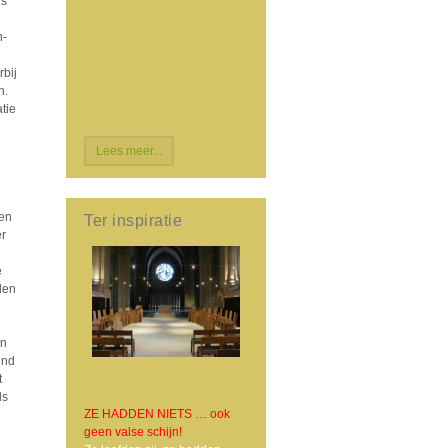
ns
n-
rbij
n.
tie
Lees meer...
ken
Ter inspiratie
er
e
den
an
end
t
ds
ZE HADDEN NIETS … ook
geen valse schijn!