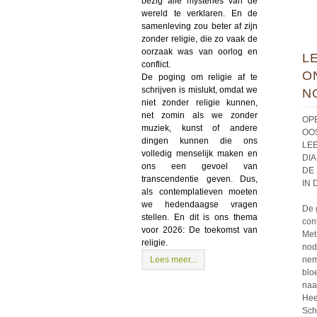
bezig alle mysteries van de
wereld te verklaren. En de
samenleving zou beter af zijn
zonder religie, die zo vaak de
oorzaak was van oorlog en
L
conflict.
O
De poging om religie af te
schrijven is mislukt, omdat we
N
niet zonder religie kunnen,
net zomin als we zonder
OP
muziek, kunst of andere
OO
dingen kunnen die ons
LE
volledig menselijk maken en
DIA
ons een gevoel van
DE
transcendentie geven. Dus,
IN 
als contemplatieven moeten
we hedendaagse vragen
De 
stellen. En dit is ons thema
con
voor 2026: De toekomst van
Met
religie.
nod
Lees meer...
nem
blo
naa
Hee
Sch