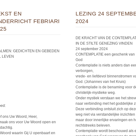
EKST EN
LEZING 24 SEPTEMB
NDERRICHT FEBRIARI
2024
25
DE KRACHT VAN DE CONTEMPLATI
IN DE STILTE GENEZING VINDEN
24 september 2024
ALMEN: GEDICHTEN EN GEBEDEN
CONTEMPLATIE een geschenk van
L LEVEN
God
Contemplatie is niets anders dan ee
verborgen,
vrede- en liefdevol binnenstromen v
God. (Johannes van het Kruis)
Contemplatie is de benaming voor d
christelijk-mystieke weg.
Onder mystiek verstaan we het strev
naar verbinding met het goddelijke zi
ed:
Deze verbinding ontsluit zich op dez
weg niet via verstandelijke inzichten
f ons Uw Woord, Heer,
maar door innerlijke ervaringen en h
maak ons voor Uw Woord open en
rechtstreeks beleven.
dachtig.
Contemplatie wordt beschouwd als 
Woord waarin Gij U openbaart en