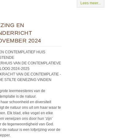
Lees meer...
EZING EN
NDERRICHT
OVEMBER 2024
EN CONTEMPLATIEF HUIS
STENDE
ERHUIS VAN DE CONTEMPLATIEVE
LOOG 2024-2025
 KRACHT VAN DE CONTEMPLATIE -
DE STILTE GENEZING VINDEN
grote leermeesteres van de
templatie is de natuur.
 haar schoonheid en diversiteit
igt de natuur ons uit om haar waar te
en. Elk blad, elke vogel en elke
em verwijzen ons door hun ‘zijn’
r de tegenwoordigheid van God.
l de natuur is een lofprijzing voor de
epper.