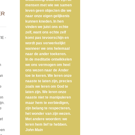
mensen met wie we samen
leven geen objecten die we
ER
naar onze eigen gelijkenis
kunnen kneden. In hen
vinden we juist ons echte
zelf, want ons echte zelf
E -
komt pas tevoorschijn en
wordt pas verwerkelijkt
wanneer we ons helemaal
naar de ander toekeren.
In de meditatie ontwikkelen
n
we ons vermogen om heel
ons wezen naar de Ander
an
toe te keren. We leren onze
naaste te laten zijn, precies
e
zoals we leren om God te
laten zijn. We leren onze
en
naaste niet te manipuleren
jn.
maar hem te eerbiedigen,
e
zijn belang te respecteren,
het wonder van zijn wezen.
et
Met andere woorden: we
leren hem lief te hebben.
een
John Main