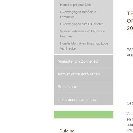
Homilies priester Dirk
Overwegingen Bénédicte
T
Lemmelijn.
O
Overwegingen Sim D'Hertefelt
20
Vastenmediteren met Laurence
freeman
Homilie Monnik en bisschop Lode
Van Hecke
PS
VO
Monasterium Zonnelied
Aanverwante activiteiten
Bonnevaux
Links andere websites
Geb
Gee
en 
aan
Uw 
Duiding