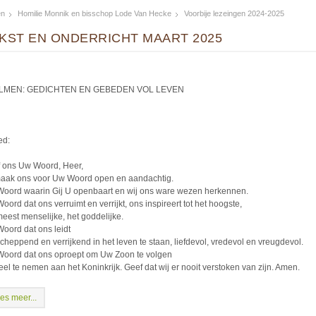
en
Homilie Monnik en bisschop Lode Van Hecke
Voorbije lezeingen 2024-2025
KST EN ONDERRICHT MAART 2025
LMEN: GEDICHTEN EN GEBEDEN VOL LEVEN
ed:
 ons Uw Woord, Heer,
aak ons voor Uw Woord open en aandachtig.
oord waarin Gij U openbaart en wij ons ware wezen herkennen.
oord dat ons verruimt en verrijkt, ons inspireert tot het hoogste,
meest menselijke, het goddelijke.
oord dat ons leidt
cheppend en verrijkend in het leven te staan, liefdevol, vredevol en vreugdevol.
oord dat ons oproept om Uw Zoon te volgen
eel te nemen aan het Koninkrijk. Geef dat wij er nooit verstoken van zijn. Amen.
es meer...