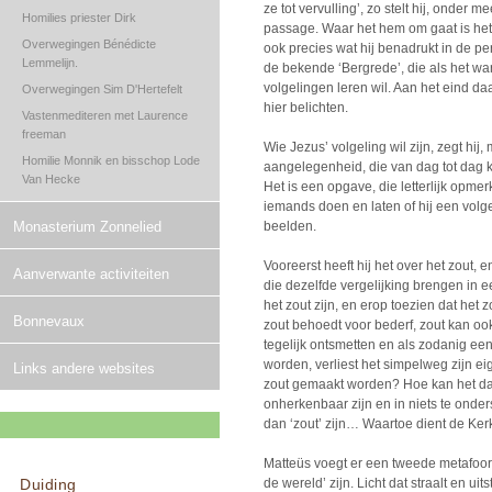
ze tot vervulling’, zo stelt hij, onder 
Homilies priester Dirk
passage. Waar het hem om gaat is het 
Overwegingen Bénédicte
ook precies wat hij benadrukt in de 
Lemmelijn.
de bekende ‘Bergrede’, die als het wa
volgelingen leren wil. Aan het eind da
Overwegingen Sim D'Hertefelt
hier belichten.
Vastenmediteren met Laurence
freeman
Wie Jezus’ volgeling wil zijn, zegt hi
Homilie Monnik en bisschop Lode
aangelegenheid, die van dag tot dag k
Van Hecke
Het is een opgave, die letterlijk opme
iemands doen en laten of hij een volg
Monasterium Zonnelied
beelden.
Vooreerst heeft hij het over het zout, 
Aanverwante activiteiten
die dezelfde vergelijking brengen in 
het zout zijn, en erop toezien dat het z
Bonnevaux
zout behoedt voor bederf, zout kan o
tegelijk ontsmetten en als zodanig ee
worden, verliest het simpelweg zijn e
Links andere websites
zout gemaakt worden? Hoe kan het dan
onherkenbaar zijn en in niets te ond
dan ‘zout’ zijn… Waartoe dient de Kerk,
Matteüs voegt er een tweede metafoor 
Duiding
de wereld’ zijn. Licht dat straalt en ui