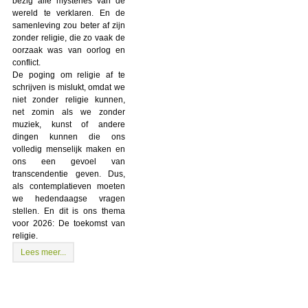
bezig alle mysteries van de
wereld te verklaren. En de
samenleving zou beter af zijn
zonder religie, die zo vaak de
oorzaak was van oorlog en
conflict.
De poging om religie af te
schrijven is mislukt, omdat we
niet zonder religie kunnen,
net zomin als we zonder
muziek, kunst of andere
dingen kunnen die ons
volledig menselijk maken en
ons een gevoel van
transcendentie geven. Dus,
als contemplatieven moeten
we hedendaagse vragen
stellen. En dit is ons thema
voor 2026: De toekomst van
religie.
Lees meer...