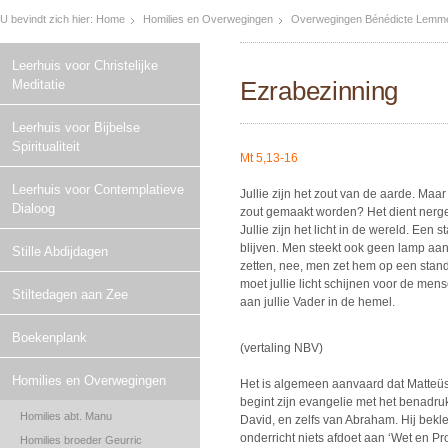
U bevindt zich hier:
Home
Homilies en Overwegingen
Overwegingen Bénédicte Lemmel
Leerhuis voor Christelijke
Ezrabezinning
Meditatie
Leerhuis voor Bijbelse
Spiritualiteit
Mt 5,13-16
Leerhuis voor Contemplatieve
Jullie zijn het zout van de aarde. Maar
Dialoog
zout gemaakt worden? Het dient nerge
Jullie zijn het licht in de wereld. Een 
blijven. Men steekt ook geen lamp a
Stille Abdijdagen
zetten, nee, men zet hem op een standaa
moet jullie licht schijnen voor de men
Stiltedagen aan Zee
aan jullie Vader in de hemel.
Boekenplank
(vertaling NBV)
Homilies en Overwegingen
Het is algemeen aanvaard dat Matteüs 
begint zijn evangelie met het benadruk
Homilies abt. Manu
David, en zelfs van Abraham. Hij bekl
onderricht niets afdoet aan ‘Wet en Pro
Homilies broeder Geurric