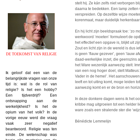
stelt hij. Ze kán zelfs niet verborgen 
daarna te bedekken. Een lamp zetten w
verspreiden. Op dezelfde wijze moeten 
korenmaat, maar duidelijk herkenbaar vo
En hij licht zijn beeldspraak toe: ‘zo m
werkwoord ‘moeten’ formuleert de opdr
het effectief een opgave is, blijkt uit z
Zout en licht zijn in de wereld is dus i
is geen ‘flauw gezever’, geen ‘lauw a
DE TOEKOMST VAN RELIGIE
daad-werkelijke inzet, die geenszins a
het Ware wezenlijk aanwezig stelt. Imm
van een nog hoger doel, stelt Matteus:
Ik geloof dat een van de
Vader in de hemel’. Het aanschouwen 
belangrijkste vragen van onze
leeft en tot uiting komt, moge leiden to
tijd is: wat is de rol van
aanwezig komt en er de bron en horizo
religie? Is het een hobby?
Een tijdverdrijf? Een
In deze donkere dagen wens ik het ook 
ontsnapping aan de
kribbe mag uitgroeien tot een helder li
werkelijkheid? Is het de
ware zoals een stralende ster die ‘wij
opium van het volk? In de
vorige eeuw werd die vraag
Bénédicte Lemmelijn
vaak zeer negatief
beantwoord. Religie was ten
einde. De wetenschap was