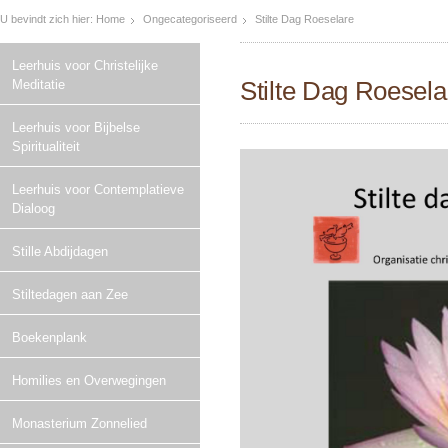
U bevindt zich hier:
Home
Ongecategoriseerd
Stilte Dag Roeselare
Leerhuis voor Christelijke
Stilte Dag Roesela
Meditatie
Leerhuis voor Bijbelse
Spiritualiteit
Leerhuis voor Contemplatieve
Dialoog
Stille Abdijdagen
Stiltedagen aan Zee
Boekenplank
Homilies en Overwegingen
Monasterium Zonnelied