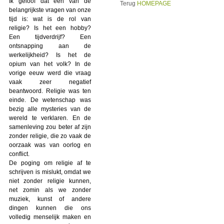
Ik geloof dat een van de
Terug
HOMEPAGE
belangrijkste vragen van onze
tijd is: wat is de rol van
religie? Is het een hobby?
Een tijdverdrijf? Een
ontsnapping aan de
werkelijkheid? Is het de
opium van het volk? In de
vorige eeuw werd die vraag
vaak zeer negatief
beantwoord. Religie was ten
einde. De wetenschap was
bezig alle mysteries van de
wereld te verklaren. En de
samenleving zou beter af zijn
zonder religie, die zo vaak de
oorzaak was van oorlog en
conflict.
De poging om religie af te
schrijven is mislukt, omdat we
niet zonder religie kunnen,
net zomin als we zonder
muziek, kunst of andere
dingen kunnen die ons
volledig menselijk maken en